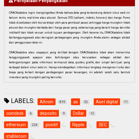
Pernyataan Penyangkalan
CRACKadabra ingin mengingatkan Anda bahwa data yang terkandung dalam situs web ini
belum tentu real-time atau akurat. Semua CFD (saham, indeks, futures) dan harga Forex
tidak disediakan oleh bursa tetapi oleh para pembuat pasar, sehingga harga mungkin tidak
akurat dan mungkin berbeda dari harga pasar yang sebenarnya, yang berarti harga bersifat
indikatif dan tidak sesuai untuk tujuan perdagangan. Oleh karena itu, CRACKadabra tidak
bertanggungjawab atas kerugian perdagangan yang mungkin Anda alami sebagai akibat
dari penggunaan data ini.
CRACKadabra atau siapapun yang terlibat dengan CRACKadabra tidak akan menerima
tanggungjawab apapun atas kehilangan atau kerusakan sebagai akibat dari
ketergantungan pada informasi termasuk data, quotes, grafik, dan sinyal beli/jual yang
terdapat dalam situs web ini. Harap mendapatkan informasi lengkap mengenai risiko dan
biaya yang terkait dengan perdagangan pasar keuangan, ini adalah salah satu bentuk
investasi yang mungkin paling berisiko.
LABELS:
Altcoin
as
Aset digital
819
32
71
coindesk
deposito
Dollar
6
9
12
ethereum
positif
Ripple
SEC
224
stablecoin