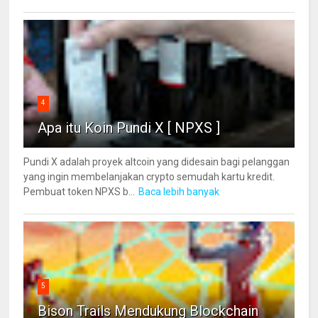
4
Apa itu Koin Pundi X [ NPXS ]
Pundi X adalah proyek altcoin yang didesain bagi pelanggan
yang ingin membelanjakan crypto semudah kartu kredit.
Pembuat token NPXS b...
Baca lebih banyak
5
Bison Trails Mendukung Blockchain