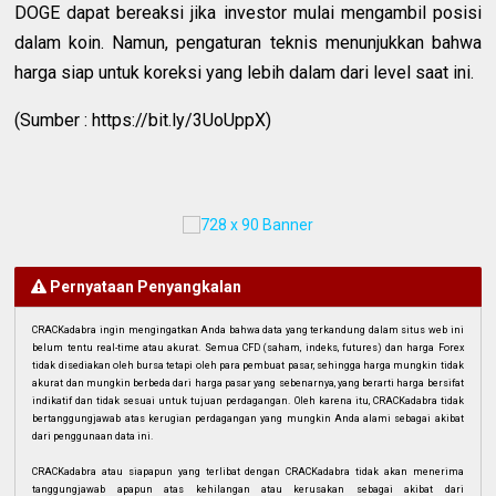
DOGE dapat bereaksi jika investor mulai mengambil posisi
dalam koin. Namun, pengaturan teknis menunjukkan bahwa
harga siap untuk koreksi yang lebih dalam dari level saat ini.
(Sumber : https://bit.ly/3UoUppX)
Pernyataan Penyangkalan
CRACKadabra ingin mengingatkan Anda bahwa data yang terkandung dalam situs web ini
belum tentu real-time atau akurat. Semua CFD (saham, indeks, futures) dan harga Forex
tidak disediakan oleh bursa tetapi oleh para pembuat pasar, sehingga harga mungkin tidak
akurat dan mungkin berbeda dari harga pasar yang sebenarnya, yang berarti harga bersifat
indikatif dan tidak sesuai untuk tujuan perdagangan. Oleh karena itu, CRACKadabra tidak
bertanggungjawab atas kerugian perdagangan yang mungkin Anda alami sebagai akibat
dari penggunaan data ini.
CRACKadabra atau siapapun yang terlibat dengan CRACKadabra tidak akan menerima
tanggungjawab apapun atas kehilangan atau kerusakan sebagai akibat dari