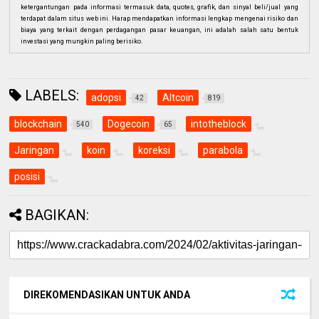
ketergantungan pada informasi termasuk data, quotes, grafik, dan sinyal beli/jual yang
terdapat dalam situs web ini. Harap mendapatkan informasi lengkap mengenai risiko dan
biaya yang terkait dengan perdagangan pasar keuangan, ini adalah salah satu bentuk
investasi yang mungkin paling berisiko.
LABELS:
adopsi
Altcoin
42
819
blockchain
Dogecoin
intotheblock
540
65
Jaringan
koin
koreksi
parabola
posisi
BAGIKAN:
DIREKOMENDASIKAN UNTUK ANDA