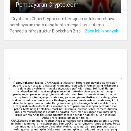
Pembayaran Crypto.com
Crypto.org Chain Crypto.com bertujuan untuk membawa
pembayaran mata uang kripto menjadi arus utama.
Penyedia infrastruktur Blockchain Biso...
Baca lebih banyak
Pengungkapan Risiko:
CRACKadabra tidak akan bertanggungjawab atas kerugian
atau kerusakan sebagai akibat dari ketergantungan pada informasi yang terkandung
dalam situs web ini termasuk data, quotes, grafik dan sinyal beli/jual. Harap
mendapatkan informasi lengkap mengenai risiko dan biaya yang terkait dengan
perdagangan pasar keuangan, ini adalah salah satu bentuk investasi yang mungkin
paling berisiko. Perdagangan mata uang pada margin melibatkan risiko tinggi, dan
tidak cocok untuk semua investor. Perdagangan atau investasi dalam mata uang kripto
disertai dengan potensi risiko. Harga mata uang kripto sangat tidak stabil dan dapat
dipengaruhi oleh faktor-faktor eksternal seperti peristiwa keuangan, peraturan atau
politik. Mata uang kripto tidak cocok untuk semua investor. Sebelum memutuskan
untuk memperdagangkan valuta asing atau instrumen keuangan atau mata uang
kripto lainnya, Anda harus mempertimbangkan dengan hati-hati tujuan investasi
Anda, tingkat pengalaman, dan risiko.
CRACKadabra ingin mengingatkan Anda bahwa data yang terkandung dalam situs web
ini belum tentu real-time atau akurat. Semua CFD (saham, indeks, futures), harga Forex
dan mata uang kripto tidak disediakan oleh bursa tetapi oleh para pembuat pasar,
sehingga harga mungkin tidak akurat dan mungkin berbeda dari harga pasar yang