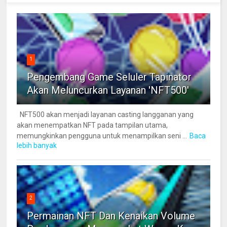
1
Pengembang Game Seluler Tapinator
Akan Meluncurkan Layanan 'NFT500'
NFT500 akan menjadi layanan casting langganan yang
akan menempatkan NFT pada tampilan utama,
memungkinkan pengguna untuk menampilkan seni ...
Baca
lebih banyak
2
Permainan NFT Dan Kenaikan Volume