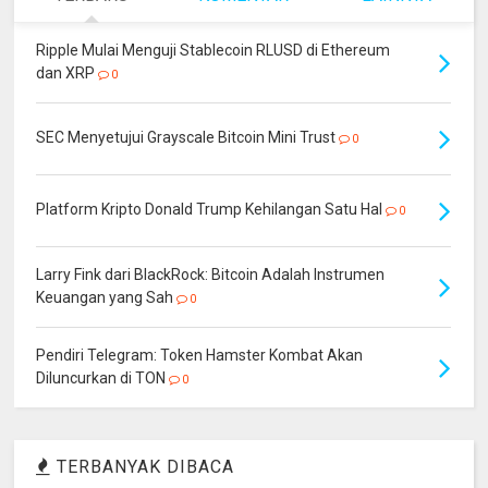
Ripple Mulai Menguji Stablecoin RLUSD di Ethereum
dan XRP
0
SEC Menyetujui Grayscale Bitcoin Mini Trust
0
Platform Kripto Donald Trump Kehilangan Satu Hal
0
Larry Fink dari BlackRock: Bitcoin Adalah Instrumen
Keuangan yang Sah
0
Pendiri Telegram: Token Hamster Kombat Akan
Diluncurkan di TON
0
TERBANYAK DIBACA