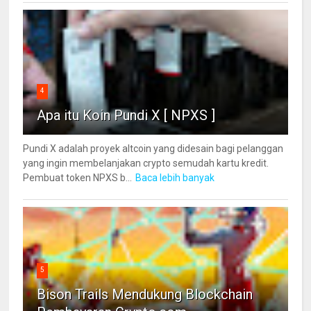
4
Apa itu Koin Pundi X [ NPXS ]
Pundi X adalah proyek altcoin yang didesain bagi pelanggan
yang ingin membelanjakan crypto semudah kartu kredit.
Pembuat token NPXS b...
Baca lebih banyak
5
Bison Trails Mendukung Blockchain