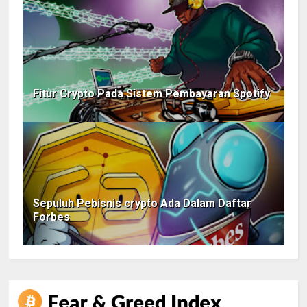
Fitur Crypto Pada Sistem Pembayaran Spotify
Sepuluh Pebisnis crypto Ada Dalam Daftar
Forbes