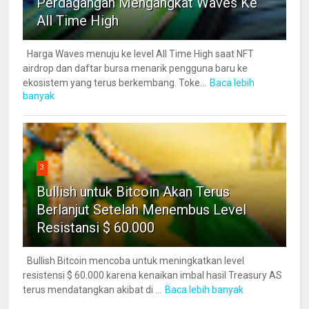
Perdagangan Mengangkat Waves Ke
All Time High
Harga Waves menuju ke level All Time High saat NFT
airdrop dan daftar bursa menarik pengguna baru ke
ekosistem yang terus berkembang. Toke...
Baca lebih
banyak
3
Bullish untuk Bitcoin Akan Terus
Berlanjut Setelah Menembus Level
Resistansi $ 60.000
Bullish Bitcoin mencoba untuk meningkatkan level
resistensi $ 60.000 karena kenaikan imbal hasil Treasury AS
terus mendatangkan akibat di ...
Baca lebih banyak