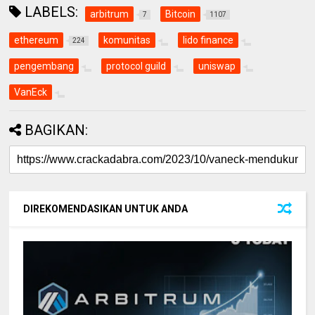
LABELS:
arbitrum
Bitcoin
7
1107
ethereum
komunitas
lido finance
224
pengembang
protocol guild
uniswap
VanEck
BAGIKAN:
DIREKOMENDASIKAN UNTUK ANDA