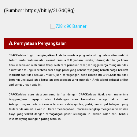
(Sumber : https://bit.ly/3LGdQ8g)
Pernyataan Penyangkalan
CRACKadabra ingin mengingatkan Anda bahwa data yang terkandung dalam situs web ini
belum tentu real-time atau akurat. Semua CFD (saham, indeks, futures) dan harga Forex
tidak disediakan oleh bursa tetapi oleh para pembuat pasar, sehingga harga mungkin tidak
akurat dan mungkin berbeda dari harga pasar yang sebenarnya, yang berarti harga bersifat
indikatif dan tidak sesuai untuk tujuan perdagangan. Oleh karena itu, CRACKadabra tidak
bertanggungjawab atas kerugian perdagangan yang mungkin Anda alami sebagai akibat
dari penggunaan data ini.
CRACKadabra atau siapapun yang terlibat dengan CRACKadabra tidak akan menerima
tanggungjawab apapun atas kehilangan atau kerusakan sebagai akibat dari
ketergantungan pada informasi termasuk data, quotes, grafik, dan sinyal beli/jual yang
terdapat dalam situs web ini. Harap mendapatkan informasi lengkap mengenai risiko dan
biaya yang terkait dengan perdagangan pasar keuangan, ini adalah salah satu bentuk
investasi yang mungkin paling berisiko.