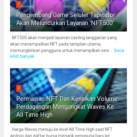
1
Pengembang Game Seluler Tapinator
Akan Meluncurkan Layanan 'NFT500'
NFT500 akan menjadi layanan casting langganan yang
akan menempatkan NFT pada tampilan utama,
memungkinkan pengguna untuk menampilkan seni ...
Baca
lebih banyak
2
Permainan NFT Dan Kenaikan Volume
Perdagangan Mengangkat Waves Ke
All Time High
Harga Waves menuju ke level All Time High saat NFT
airdrop dan daftar bursa menarik pengguna baru ke