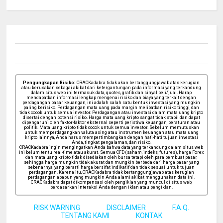
Pengungkapan Risiko:
CRACKadabra tidak akan bertanggungjawab atas kerugian
atau kerusakan sebagai akibat dari ketergantungan pada informasi yang terkandung
dalam situs web ini termasuk data, quotes, grafik dan sinyal beli/jual. Harap
mendapatkan informasi lengkap mengenai risiko dan biaya yang terkait dengan
perdagangan pasar keuangan, ini adalah salah satu bentuk investasi yang mungkin
paling berisiko. Perdagangan mata uang pada margin melibatkan risiko tinggi, dan
tidak cocok untuk semua investor. Perdagangan atau investasi dalam mata uang kripto
disertai dengan potensi risiko. Harga mata uang kripto sangat tidak stabil dan dapat
dipengaruhi oleh faktor-faktor eksternal seperti peristiwa keuangan, peraturan atau
politik. Mata uang kripto tidak cocok untuk semua investor. Sebelum memutuskan
untuk memperdagangkan valuta asing atau instrumen keuangan atau mata uang
kripto lainnya, Anda harus mempertimbangkan dengan hati-hati tujuan investasi
Anda, tingkat pengalaman, dan risiko.
CRACKadabra ingin mengingatkan Anda bahwa data yang terkandung dalam situs web
ini belum tentu real-time atau akurat. Semua CFD (saham, indeks, futures), harga Forex
dan mata uang kripto tidak disediakan oleh bursa tetapi oleh para pembuat pasar,
sehingga harga mungkin tidak akurat dan mungkin berbeda dari harga pasar yang
sebenarnya, yang berarti harga bersifat indikatif dan tidak sesuai untuk tujuan
perdagangan. Karena itu, CRACKadabra tidak bertanggungjawab atas kerugian
perdagangan apapun yang mungkin Anda alami akibat menggunakan data ini.
CRACKadabra dapat dikompensasi oleh pengiklan yang muncul di situs web,
berdasarkan interaksi Anda dengan iklan atau pengiklan.
RISK WARNING
DISCLAIMER
F.A.Q.
TENTANG KAMI
KONTAK