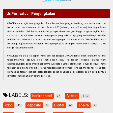
Pernyataan Penyangkalan
CRACKadabra ingin mengingatkan Anda bahwa data yang terkandung dalam situs web ini
belum tentu real-time atau akurat. Semua CFD (saham, indeks, futures) dan harga Forex
tidak disediakan oleh bursa tetapi oleh para pembuat pasar, sehingga harga mungkin tidak
akurat dan mungkin berbeda dari harga pasar yang sebenarnya, yang berarti harga bersifat
indikatif dan tidak sesuai untuk tujuan perdagangan. Oleh karena itu, CRACKadabra tidak
bertanggungjawab atas kerugian perdagangan yang mungkin Anda alami sebagai akibat
dari penggunaan data ini.
CRACKadabra atau siapapun yang terlibat dengan CRACKadabra tidak akan menerima
tanggungjawab apapun atas kehilangan atau kerusakan sebagai akibat dari
ketergantungan pada informasi termasuk data, quotes, grafik, dan sinyal beli/jual yang
terdapat dalam situs web ini. Harap mendapatkan informasi lengkap mengenai risiko dan
biaya yang terkait dengan perdagangan pasar keuangan, ini adalah salah satu bentuk
investasi yang mungkin paling berisiko.
LABELS:
bank sentral
Bitcoin
27
1107
cdbc
deposito
Digital
enaira
41
9
63
2