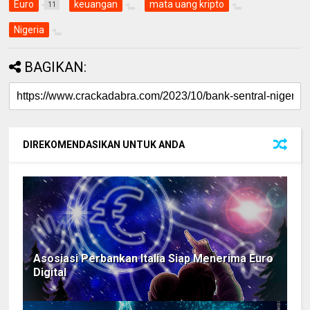
Euro
keuangan
mata uang kripto
11
Nigeria
BAGIKAN:
DIREKOMENDASIKAN UNTUK ANDA
Asosiasi Perbankan Italia Siap Menerima Euro
Digital