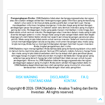
Pengungkapan Risiko:
CRACKadabra tidak akan bertanggungjawab atas kerugian
atau kerusakan sebagai akibat dari ketergantungan pada informasi yang terkandung
dalam situs web ini termasuk data, quotes, grafik dan sinyal beli/jual. Harap
mendapatkan informasi lengkap mengenai risiko dan biaya yang terkait dengan
perdagangan pasar keuangan, ini adalah salah satu bentuk investasi yang mungkin
paling berisiko. Perdagangan mata uang pada margin melibatkan risiko tinggi, dan
tidak cocok untuk semua investor. Perdagangan atau investasi dalam mata uang kripto
disertai dengan potensi risiko. Harga mata uang kripto sangat tidak stabil dan dapat
dipengaruhi oleh faktor-faktor eksternal seperti peristiwa keuangan, peraturan atau
politik. Mata uang kripto tidak cocok untuk semua investor. Sebelum memutuskan
untuk memperdagangkan valuta asing atau instrumen keuangan atau mata uang
kripto lainnya, Anda harus mempertimbangkan dengan hati-hati tujuan investasi
Anda, tingkat pengalaman, dan risiko.
CRACKadabra ingin mengingatkan Anda bahwa data yang terkandung dalam situs web
ini belum tentu real-time atau akurat. Semua CFD (saham, indeks, futures), harga Forex
dan mata uang kripto tidak disediakan oleh bursa tetapi oleh para pembuat pasar,
sehingga harga mungkin tidak akurat dan mungkin berbeda dari harga pasar yang
sebenarnya, yang berarti harga bersifat indikatif dan tidak sesuai untuk tujuan
perdagangan. Karena itu, CRACKadabra tidak bertanggungjawab atas kerugian
perdagangan apapun yang mungkin Anda alami akibat menggunakan data ini.
CRACKadabra dapat dikompensasi oleh pengiklan yang muncul di situs web,
berdasarkan interaksi Anda dengan iklan atau pengiklan.
RISK WARNING
DISCLAIMER
F.A.Q.
TENTANG KAMI
KONTAK
Copyright ©
2026
. CRACKadabra - Analisa Trading dan Berita
Investasi .
All rights reserved.