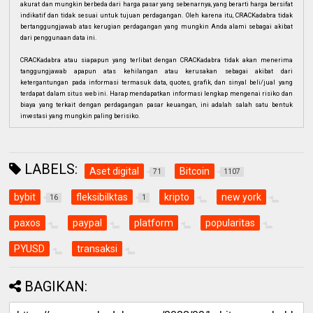
akurat dan mungkin berbeda dari harga pasar yang sebenarnya, yang berarti harga bersifat
indikatif dan tidak sesuai untuk tujuan perdagangan. Oleh karena itu, CRACKadabra tidak
bertanggungjawab atas kerugian perdagangan yang mungkin Anda alami sebagai akibat
dari penggunaan data ini.
CRACKadabra atau siapapun yang terlibat dengan CRACKadabra tidak akan menerima
tanggungjawab apapun atas kehilangan atau kerusakan sebagai akibat dari
ketergantungan pada informasi termasuk data, quotes, grafik, dan sinyal beli/jual yang
terdapat dalam situs web ini. Harap mendapatkan informasi lengkap mengenai risiko dan
biaya yang terkait dengan perdagangan pasar keuangan, ini adalah salah satu bentuk
investasi yang mungkin paling berisiko.
LABELS:
Aset digital
Bitcoin
71
1107
bybit
fleksibilktas
kripto
new york
16
1
paxos
paypal
platform
popularitas
PYUSD
transaksi
BAGIKAN: