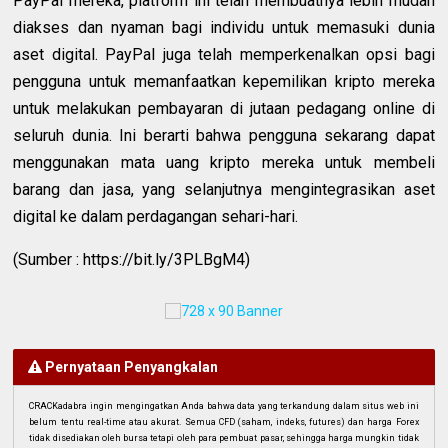
PayPal mereka, platform ini telah membuatnya lebih mudah
diakses dan nyaman bagi individu untuk memasuki dunia
aset digital. PayPal juga telah memperkenalkan opsi bagi
pengguna untuk memanfaatkan kepemilikan kripto mereka
untuk melakukan pembayaran di jutaan pedagang online di
seluruh dunia. Ini berarti bahwa pengguna sekarang dapat
menggunakan mata uang kripto mereka untuk membeli
barang dan jasa, yang selanjutnya mengintegrasikan aset
digital ke dalam perdagangan sehari-hari.
(Sumber : https://bit.ly/3PLBgM4)
Pernyataan Penyangkalan
CRACKadabra ingin mengingatkan Anda bahwa data yang terkandung dalam situs web ini
belum tentu real-time atau akurat. Semua CFD (saham, indeks, futures) dan harga Forex
tidak disediakan oleh bursa tetapi oleh para pembuat pasar, sehingga harga mungkin tidak