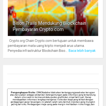
5
Bison Trails Mendukung Blockchain
Pembayaran Crypto.com
Crypto.org Chain Crypto.com bertujuan untuk membawa
pembayaran mata uang kripto menjadi arus utama.
Penyedia infrastruktur Blockchain Biso...
Baca lebih banyak
Pengungkapan Risiko:
CRACKadabra tidak akan bertanggungjawab atas kerugian
atau kerusakan sebagai akibat dari ketergantungan pada informasi yang terkandung
dalam situs web ini termasuk data, quotes, grafik dan sinyal beli/jual. Harap
mendapatkan informasi lengkap mengenai risiko dan biaya yang terkait dengan
perdagangan pasar keuangan, ini adalah salah satu bentuk investasi yang mungkin
paling berisiko. Perdagangan mata uang pada margin melibatkan risiko tinggi, dan