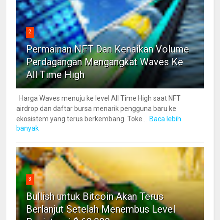
2
Permainan NFT Dan Kenaikan Volume
Perdagangan Mengangkat Waves Ke
All Time High
Harga Waves menuju ke level All Time High saat NFT
airdrop dan daftar bursa menarik pengguna baru ke
ekosistem yang terus berkembang. Toke...
Baca lebih
banyak
3
Bullish untuk Bitcoin Akan Terus
Berlanjut Setelah Menembus Level