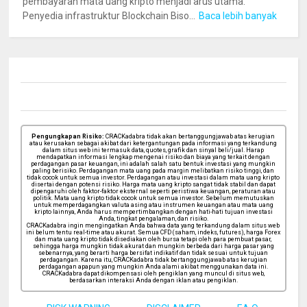
pembayaran mata uang kripto menjadi arus utama.
Penyedia infrastruktur Blockchain Biso...
Baca lebih banyak
Pengungkapan Risiko:
CRACKadabra tidak akan bertanggungjawab atas kerugian
atau kerusakan sebagai akibat dari ketergantungan pada informasi yang terkandung
dalam situs web ini termasuk data, quotes, grafik dan sinyal beli/jual. Harap
mendapatkan informasi lengkap mengenai risiko dan biaya yang terkait dengan
perdagangan pasar keuangan, ini adalah salah satu bentuk investasi yang mungkin
paling berisiko. Perdagangan mata uang pada margin melibatkan risiko tinggi, dan
tidak cocok untuk semua investor. Perdagangan atau investasi dalam mata uang kripto
disertai dengan potensi risiko. Harga mata uang kripto sangat tidak stabil dan dapat
dipengaruhi oleh faktor-faktor eksternal seperti peristiwa keuangan, peraturan atau
politik. Mata uang kripto tidak cocok untuk semua investor. Sebelum memutuskan
untuk memperdagangkan valuta asing atau instrumen keuangan atau mata uang
kripto lainnya, Anda harus mempertimbangkan dengan hati-hati tujuan investasi
Anda, tingkat pengalaman, dan risiko.
CRACKadabra ingin mengingatkan Anda bahwa data yang terkandung dalam situs web
ini belum tentu real-time atau akurat. Semua CFD (saham, indeks, futures), harga Forex
dan mata uang kripto tidak disediakan oleh bursa tetapi oleh para pembuat pasar,
sehingga harga mungkin tidak akurat dan mungkin berbeda dari harga pasar yang
sebenarnya, yang berarti harga bersifat indikatif dan tidak sesuai untuk tujuan
perdagangan. Karena itu, CRACKadabra tidak bertanggungjawab atas kerugian
perdagangan apapun yang mungkin Anda alami akibat menggunakan data ini.
CRACKadabra dapat dikompensasi oleh pengiklan yang muncul di situs web,
berdasarkan interaksi Anda dengan iklan atau pengiklan.