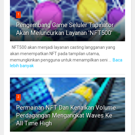
1
Pengembang Game Seluler Tapinator
Akan Meluncurkan Layanan 'NFT500'
NFT500 akan menjadi layanan casting langganan yang
akan menempatkan NFT pada tampilan utama,
memungkinkan pengguna untuk menampilkan seni ...
Baca
lebih banyak
2
Permainan NFT Dan Kenaikan Volume
Perdagangan Mengangkat Waves Ke
All Time High