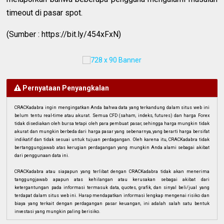
timeout di pasar spot.
(Sumber : https://bit.ly/454xFxN)
Pernyataan Penyangkalan
CRACKadabra ingin mengingatkan Anda bahwa data yang terkandung dalam situs web ini
belum tentu real-time atau akurat. Semua CFD (saham, indeks, futures) dan harga Forex
tidak disediakan oleh bursa tetapi oleh para pembuat pasar, sehingga harga mungkin tidak
akurat dan mungkin berbeda dari harga pasar yang sebenarnya, yang berarti harga bersifat
indikatif dan tidak sesuai untuk tujuan perdagangan. Oleh karena itu, CRACKadabra tidak
bertanggungjawab atas kerugian perdagangan yang mungkin Anda alami sebagai akibat
dari penggunaan data ini.
CRACKadabra atau siapapun yang terlibat dengan CRACKadabra tidak akan menerima
tanggungjawab apapun atas kehilangan atau kerusakan sebagai akibat dari
ketergantungan pada informasi termasuk data, quotes, grafik, dan sinyal beli/jual yang
terdapat dalam situs web ini. Harap mendapatkan informasi lengkap mengenai risiko dan
biaya yang terkait dengan perdagangan pasar keuangan, ini adalah salah satu bentuk
investasi yang mungkin paling berisiko.