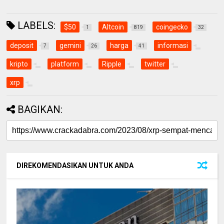
LABELS:
$50
Altcoin
coingecko
1
819
32
deposit
gemini
harga
informasi
7
26
41
kripto
platform
Ripple
twitter
xrp
BAGIKAN:
DIREKOMENDASIKAN UNTUK ANDA