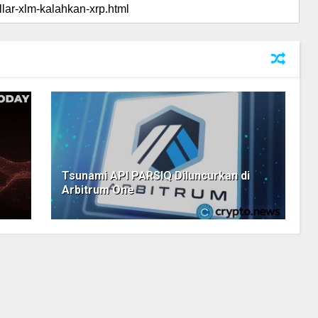
Tsunami API PARSIQ Diluncurkan di
Arbitrum One