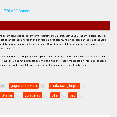
dalam situs web ini belum tentu real-time atau akurat. Semua CFD (saham, indeks, futures)
mbuat pasar, sehingga harga mungkin tidak akurat dan mungkin berbeda dari harga pasar yang
i untuk tujuan perdagangan. Oleh karena itu, CRACKadabra tidak bertanggungjawab atas kerugian
aan data ini.
ak akan menerima tanggungjawab apapun atas kehilangan atau kerusakan sebagai akibat dari
n sinyal beli/jual yang terdapat dalam situs web ini. Harap mendapatkan informasi lengkap
euangan, ini adalah salah satu bentuk investasi yang mungkin paling berisiko.
gugatan hukum
mata uang kripto
75
1
Stellar
volatilitas
xlm
xrp