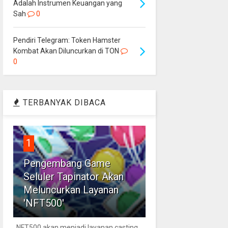
Adalah Instrumen Keuangan yang
Sah
0
Pendiri Telegram: Token Hamster
Kombat Akan Diluncurkan di TON
0
TERBANYAK DIBACA
1
Pengembang Game
Seluler Tapinator Akan
Meluncurkan Layanan
'NFT500'
NFT500 akan menjadi layanan casting