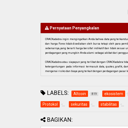
Pernyataan Penyangkalan
CRACKadabra ingin mengingatkan Anda bahwa data yang terkandung 
dan harga Forex tidak disediakan oleh bursa tetapi oleh para pe
sebenarnya, yang berarti harga bersifat indikatif dan tidak sesua
perdagangan yang mungkin Anda alami sebagai akibat dari penggun
CRACKadabra atau siapapun yang terlibat dengan CRACKadabra tid
ketergantungan pada informasi termasuk data, quotes, grafik, da
mengenai risiko dan biaya yang terkait dengan perdagangan pasar k
LABELS:
Altcoin
ekosistem
819
Protokol
sekuritas
stabilitas
BAGIKAN: