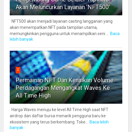
Akan Meluncurkan Layanan 'NFT500'
NFT500 akan menjadi layanan casting langganan yang
akan menempatkan NFT pada tampilan utama,
memungkinkan pengguna untuk menampilkan seni ...
Baca
lebih banyak
2
Permainan NFT Dan Kenaikan Volume
Perdagangan Mengangkat Waves Ke
All Time High
Harga Waves menuju ke level All Time High saat NFT
airdrop dan daftar bursa menarik pengguna baru ke
ekosistem yang terus berkembang. Toke...
Baca lebih
banyak