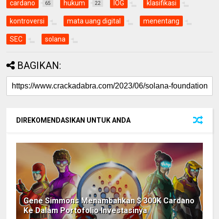
cardano
hukum
IOG
klasifikasi
65
22
kontroversi
mata uang digital
menentang
SEC
solana
BAGIKAN:
DIREKOMENDASIKAN UNTUK ANDA
Gene Simmons Menambahkan $ 300K Cardano
Ke Dalam Portofolio Investasinya