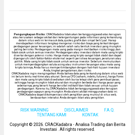
Pengungkapan Risiko:
CRACKadabra tidak akan bertanggungjawab atas kerugian
atau kerusakan sebagai akibat dari ketergantungan pada informasi yang terkandung
dalam situs web ini termasuk data, quotes, grafik dan sinyal beli/jual. Harap
mendapatkan informasi lengkap mengenai risiko dan biaya yang terkait dengan
perdagangan pasar keuangan, ini adalah salah satu bentuk investasi yang mungkin
paling berisiko. Perdagangan mata uang pada margin melibatkan risiko tinggi, dan
tidak cocok untuk semua investor. Perdagangan atau investasi dalam mata uang kripto
disertai dengan potensi risiko. Harga mata uang kripto sangat tidak stabil dan dapat
dipengaruhi oleh faktor-faktor eksternal seperti peristiwa keuangan, peraturan atau
politik. Mata uang kripto tidak cocok untuk semua investor. Sebelum memutuskan
untuk memperdagangkan valuta asing atau instrumen keuangan atau mata uang
kripto lainnya, Anda harus mempertimbangkan dengan hati-hati tujuan investasi
Anda, tingkat pengalaman, dan risiko.
CRACKadabra ingin mengingatkan Anda bahwa data yang terkandung dalam situs web
ini belum tentu real-time atau akurat. Semua CFD (saham, indeks, futures), harga Forex
dan mata uang kripto tidak disediakan oleh bursa tetapi oleh para pembuat pasar,
sehingga harga mungkin tidak akurat dan mungkin berbeda dari harga pasar yang
sebenarnya, yang berarti harga bersifat indikatif dan tidak sesuai untuk tujuan
perdagangan. Karena itu, CRACKadabra tidak bertanggungjawab atas kerugian
perdagangan apapun yang mungkin Anda alami akibat menggunakan data ini.
CRACKadabra dapat dikompensasi oleh pengiklan yang muncul di situs web,
berdasarkan interaksi Anda dengan iklan atau pengiklan.
RISK WARNING
DISCLAIMER
F.A.Q.
TENTANG KAMI
KONTAK
Copyright ©
2026
. CRACKadabra - Analisa Trading dan Berita
Investasi .
All rights reserved.