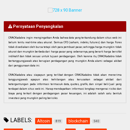
Pernyataan Penyangkalan
CRACKadabra ingin mengingatkan Anda bahwa data yang terkandung dalam situs web ini
belum tentu real-time atau akurat. Semua CFD (saham, indeks, futures) dan harga Forex
tidak disediakan oleh bursa tetapi oleh para pembuat pasar, sehingga harga mungkin tidak
akurat dan mungkin berbeda dari harga pasar yang sebenarnya, yang berarti harga bersifat
indikatif dan tidak sesuai untuk tujuan perdagangan. Oleh karena itu, CRACKadabra tidak
bertanggungjawab atas kerugian perdagangan yang mungkin Anda alami sebagai akibat
dari penggunaan data ini.
CRACKadabra atau siapapun yang terlibat dengan CRACKadabra tidak akan menerima
tanggungjawab apapun atas kehilangan atau kerusakan sebagai akibat dari
ketergantungan pada informasi termasuk data, quotes, grafik, dan sinyal beli/jual yang
terdapat dalam situs web ini. Harap mendapatkan informasi lengkap mengenai risiko dan
biaya yang terkait dengan perdagangan pasar keuangan, ini adalah salah satu bentuk
investasi yang mungkin paling berisiko.
LABELS:
Altcoin
blockchain
819
540