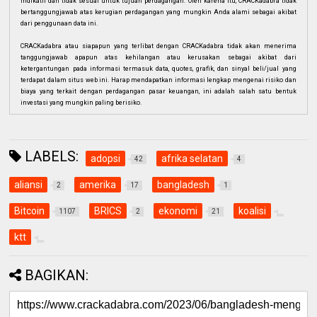
indikatif dan tidak sesuai untuk tujuan perdagangan. Oleh karena itu, CRACKadabra tidak
bertanggungjawab atas kerugian perdagangan yang mungkin Anda alami sebagai akibat
dari penggunaan data ini.
CRACKadabra atau siapapun yang terlibat dengan CRACKadabra tidak akan menerima
tanggungjawab apapun atas kehilangan atau kerusakan sebagai akibat dari
ketergantungan pada informasi termasuk data, quotes, grafik, dan sinyal beli/jual yang
terdapat dalam situs web ini. Harap mendapatkan informasi lengkap mengenai risiko dan
biaya yang terkait dengan perdagangan pasar keuangan, ini adalah salah satu bentuk
investasi yang mungkin paling berisiko.
LABELS:
adopsi
afrika selatan
42
4
aliansi
amerika
bangladesh
2
17
1
Bitcoin
BRICS
ekonomi
koalisi
1107
2
21
ktt
BAGIKAN: