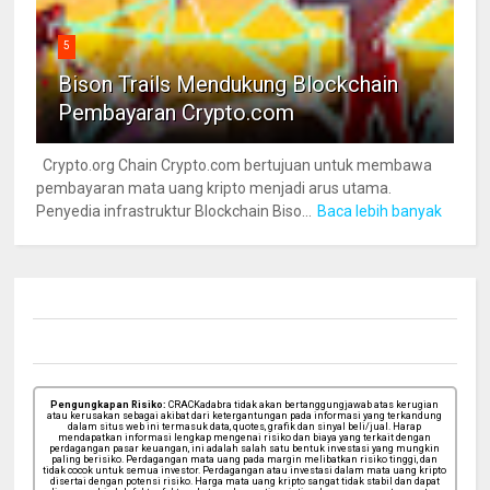
5
Bison Trails Mendukung Blockchain
Pembayaran Crypto.com
Crypto.org Chain Crypto.com bertujuan untuk membawa
pembayaran mata uang kripto menjadi arus utama.
Penyedia infrastruktur Blockchain Biso...
Baca lebih banyak
Pengungkapan Risiko:
CRACKadabra tidak akan bertanggungjawab atas kerugian
atau kerusakan sebagai akibat dari ketergantungan pada informasi yang terkandung
dalam situs web ini termasuk data, quotes, grafik dan sinyal beli/jual. Harap
mendapatkan informasi lengkap mengenai risiko dan biaya yang terkait dengan
perdagangan pasar keuangan, ini adalah salah satu bentuk investasi yang mungkin
paling berisiko. Perdagangan mata uang pada margin melibatkan risiko tinggi, dan
tidak cocok untuk semua investor. Perdagangan atau investasi dalam mata uang kripto
disertai dengan potensi risiko. Harga mata uang kripto sangat tidak stabil dan dapat