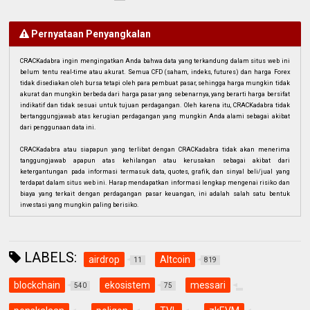
Pernyataan Penyangkalan
CRACKadabra ingin mengingatkan Anda bahwa data yang terkandung dalam situs web ini
belum tentu real-time atau akurat. Semua CFD (saham, indeks, futures) dan harga Forex
tidak disediakan oleh bursa tetapi oleh para pembuat pasar, sehingga harga mungkin tidak
akurat dan mungkin berbeda dari harga pasar yang sebenarnya, yang berarti harga bersifat
indikatif dan tidak sesuai untuk tujuan perdagangan. Oleh karena itu, CRACKadabra tidak
bertanggungjawab atas kerugian perdagangan yang mungkin Anda alami sebagai akibat
dari penggunaan data ini.
CRACKadabra atau siapapun yang terlibat dengan CRACKadabra tidak akan menerima
tanggungjawab apapun atas kehilangan atau kerusakan sebagai akibat dari
ketergantungan pada informasi termasuk data, quotes, grafik, dan sinyal beli/jual yang
terdapat dalam situs web ini. Harap mendapatkan informasi lengkap mengenai risiko dan
biaya yang terkait dengan perdagangan pasar keuangan, ini adalah salah satu bentuk
investasi yang mungkin paling berisiko.
LABELS:
airdrop
Altcoin
11
819
blockchain
ekosistem
messari
540
75