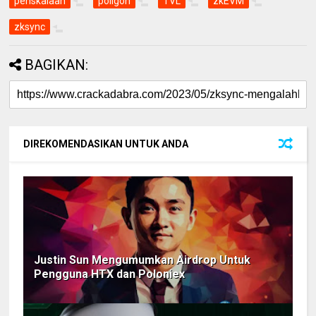
penskalaan
poligon
TVL
zkEVM
zksync
BAGIKAN:
DIREKOMENDASIKAN UNTUK ANDA
Justin Sun Mengumumkan Airdrop Untuk
Pengguna HTX dan Poloniex