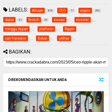
LABELS:
Altcoin
CEO
crypto
819
71
392
dubai
fintech
inovasi
investor
21
29
minggu depan
platform
Ripple
san fransisco
Solusi
utilitas
BAGIKAN:
DIREKOMENDASIKAN UNTUK ANDA