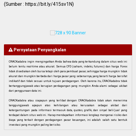
(Sumber : https://bit.ly/415sv1N)
Pernyataan Penyangkalan
CRACKadabra ingin mengingatkan Anda bahwa data yang terkandung dalam situs web ini
belum tentu real-time atau akurat. Semua CFD (saham, indeks, futures) dan harga Forex
tidak disediakan oleh bursa tetapi oleh para pembuat pasar, sehingga harga mungkin tidak
akurat dan mungkin berbeda dari harga pasar yang sebenarnya, yang berarti harga bersifat
indikatif dan tidak sesuai untuk tujuan perdagangan. Oleh karena itu, CRACKadabra tidak
bertanggungjawab atas kerugian perdagangan yang mungkin Anda alami sebagai akibat
dari penggunaan data ini.
CRACKadabra atau siapapun yang terlibat dengan CRACKadabra tidak akan menerima
tanggungjawab apapun atas kehilangan atau kerusakan sebagai akibat dari
ketergantungan pada informasi termasuk data, quotes, grafik, dan sinyal beli/jual yang
terdapat dalam situs web ini. Harap mendapatkan informasi lengkap mengenai risiko dan
biaya yang terkait dengan perdagangan pasar keuangan, ini adalah salah satu bentuk
investasi yang mungkin paling berisiko.