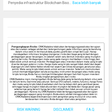
Penyedia infrastruktur Blockchain Biso...
Baca lebih banyak
Pengungkapan Risiko:
CRACKadabra tidak akan bertanggungjawab atas kerugian
atau kerusakan sebagai akibat dari ketergantungan pada informasi yang terkandung
dalam situs web ini termasuk data, quotes, grafik dan sinyal beli/jual. Harap
mendapatkan informasi lengkap mengenai risiko dan biaya yang terkait dengan
perdagangan pasar keuangan, ini adalah salah satu bentuk investasi yang mungkin
paling berisiko. Perdagangan mata uang pada margin melibatkan risiko tinggi, dan
tidak cocok untuk semua investor. Perdagangan atau investasi dalam mata uang kripto
disertai dengan potensi risiko. Harga mata uang kripto sangat tidak stabil dan dapat
dipengaruhi oleh faktor-faktor eksternal seperti peristiwa keuangan, peraturan atau
politik. Mata uang kripto tidak cocok untuk semua investor. Sebelum memutuskan
untuk memperdagangkan valuta asing atau instrumen keuangan atau mata uang
kripto lainnya, Anda harus mempertimbangkan dengan hati-hati tujuan investasi
Anda, tingkat pengalaman, dan risiko.
CRACKadabra ingin mengingatkan Anda bahwa data yang terkandung dalam situs web
ini belum tentu real-time atau akurat. Semua CFD (saham, indeks, futures), harga Forex
dan mata uang kripto tidak disediakan oleh bursa tetapi oleh para pembuat pasar,
sehingga harga mungkin tidak akurat dan mungkin berbeda dari harga pasar yang
sebenarnya, yang berarti harga bersifat indikatif dan tidak sesuai untuk tujuan
perdagangan. Karena itu, CRACKadabra tidak bertanggungjawab atas kerugian
perdagangan apapun yang mungkin Anda alami akibat menggunakan data ini.
CRACKadabra dapat dikompensasi oleh pengiklan yang muncul di situs web,
berdasarkan interaksi Anda dengan iklan atau pengiklan.
RISK WARNING
DISCLAIMER
F.A.Q.