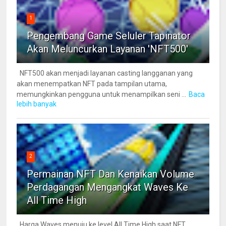
1
Pengembang Game Seluler Tapinator
Akan Meluncurkan Layanan 'NFT500'
NFT500 akan menjadi layanan casting langganan yang
akan menempatkan NFT pada tampilan utama,
memungkinkan pengguna untuk menampilkan seni ...
Baca
lebih banyak
2
Permainan NFT Dan Kenaikan Volume
Perdagangan Mengangkat Waves Ke
All Time High
Harga Waves menuju ke level All Time High saat NFT