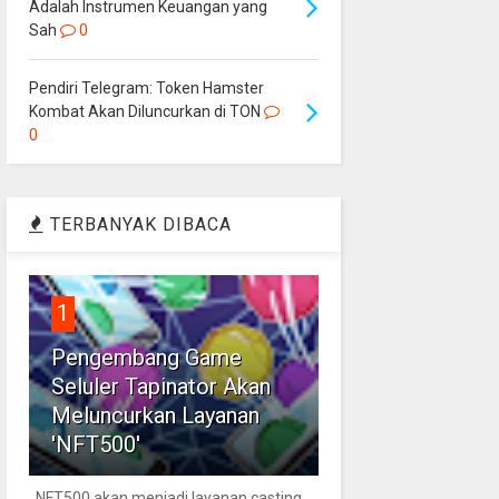
Adalah Instrumen Keuangan yang
Sah
0
Pendiri Telegram: Token Hamster
Kombat Akan Diluncurkan di TON
0
TERBANYAK DIBACA
1
Pengembang Game
Seluler Tapinator Akan
Meluncurkan Layanan
'NFT500'
NFT500 akan menjadi layanan casting