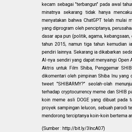
kecam sebagai "terbangun" pada awal tahu
minatnya sekarang tidak hanya mencaku
menyatakan bahwa ChatGPT telah mulai m
yang diprogram oleh penciptanya, perusaha
dasar apa pun (politik, agama, kebangsaan,
tahun 2015, namun tiga tahun kemudian i
pendiri lainnya. Sekarang ia dikabarkan se
AI-nya sendiri yang dapat menyaingi Open A
Aktris untuk Film Shiba, Penggemar SHIB
dikomentari oleh pimpinan Shiba Inu yang 
tweet "SHIBARMY?" seolah-olah menunj
terhadap cryptocurrency meme dan SHIB p
koin meme asli DOGE yang dibuat pada t
proyek sampingan lelucon, sebuah parodi t
mendorong terciptanya koin-koin bertema anji
(Sumber : http://bit.ly/3lncA07)