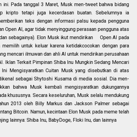
n ini. Pada tanggal 3 Maret, Musk men-tweet bahwa bidang
p kripto tetapi juga kecerdasan buatan. Sebelumnya ia
emberikan teks dengan informasi palsu kepada pengguna
an Open AI, agar tidak menyinggung perasaan pengguna atas
 dan sebagainya). Elon Musk ikut mendirikan
Open AI pada
a memilih untuk keluar karena ketidakcocokan dengan para
dang mencari ilmuwan dan ahli AI untuk mendirikan perusahaan
I. Iklan Terkait Pimpinan Shiba Inu Mungkin Sedang Mencari
 Ini Mengisyaratkan Cuitan Musk yang disebutkan di atas
dikenal sebagai Shytoshi Kusama di media sosial. Dia men-
ukkan bahwa Musk kembali mengisyaratkan dukungannya
ada khususnya. Secara keseluruhan, Musk selalu mendukung
ahun 2013 oleh Billy Markus dan Jackson Palmer sebagai
entang Bitcoin. Namun, kecintaan Elon Musk pada meme telah
ng lainnya: Shiba Inu, BabyDoge, Floki Inu, dan lainnya