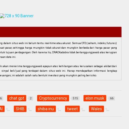
dalam situs web ini belum tentu real-time atau akurat. Semua CFD (saham, indeks, futures)
mbuat pasar, sehingga harga mungkin tidak akurat dan mungkin berbeda dari harga pasar yang
i untuk tujuan perdagangan. Oleh karena itu, CRACKadabra tidak bertanggungjawab atas kerugian
aan data ini.
ak akan menerima tanggungjawab apapun atas kehilangan atau kerusakan sebagai akibat dari
n sinyal beli/jual yang terdapat dalam situs web ini. Harap mendapatkan informasi lengkap
euangan, ini adalah salah satu bentuk investasi yang mungkin paling berisiko.
chat gpt
Cryptocurrency
elon musk
6
2
515
66
AI
SHIB
shiba inu
tweet
Wales