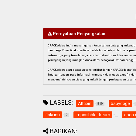
Pernyataan Penyangkalan
CRACKadabra ingin mengingatkan Anda bahwa data yang terkandung 
dan harga Forex tidak disediakan oleh bursa tetapi oleh para pe
sebenarnya, yang berarti harga bersifat indikatif dan tidak sesua
perdagangan yang mungkin Anda alami sebagai akibat dari penggun
CRACKadabra atau siapapun yang terlibat dengan CRACKadabra tid
ketergantungan pada informasi termasuk data, quotes, grafik, da
mengenai risiko dan biaya yang terkait dengan perdagangan pasar k
LABELS:
Altcoin
babydoge
819
floki inu
imposibble dream
open 
2
BAGIKAN: