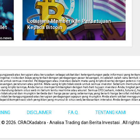
Louisiana Memberikan Persetujuan
let
Kepada Bitcoin
ngjawab atas kerugian atau kerusakan sebagai akibat dari ketergantungan pada informasi yang terkandu
ngenai risiko dan biaya yang terkait dengan perdagangan pasar keuangan, ini adalah salah satu bentuk
cok untuk semua investor. Perdagangan atau investasi dalam mata uang kripto disertai dengan potensi risi
iwa keuangan, peraturan atau politik. Mata uang kripto tidak cocok untuk semua investor. Sebelum memu
uang kripto lainnya, Anda harus mempertimbangkan dengan hati-hati tujuan investasi Anda, tingkat pen
andung dalam situs web ini belum tentu real-time atau akurat. Semua CFD (saham, indeks, futures), har
tidak akurat dan mungkin berbeda dari harga pasar yang sebenarnya, yang berarti harga bersifat indikati
tidak bertanggungjawab atas kerugian perdagangan apapun yang mungkin Anda alami akibat mengguna
apat dikompensasi oleh pengiklan yang muncul di situs web, berdasarkan interaksi Anda dengan iklan a
RNING
DISCLAIMER
F.A.Q.
TENTANG KAMI
t ©
2026
. CRACKadabra - Analisa Trading dan Berita Investasi .
All right