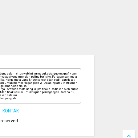
ng dalam situs web ini termasuk data, quotes, grafik dan
 investasi yang mungkin paling berisiko. Perdagangan mata
ko. Harga mata uang kripto sangat tidak stabil dan dapat
tuskan untuk memperdagangkan valuta asing atau instrumen
galaman, dan risiko.
ga Forex dan mata uang kripto tidak disediakan oleh bursa
f dan tidak sesuai untuk tujuan perdagangan. Karena itu,
kan data ini.
tau pengiklan.
KONTAK
s reserved.