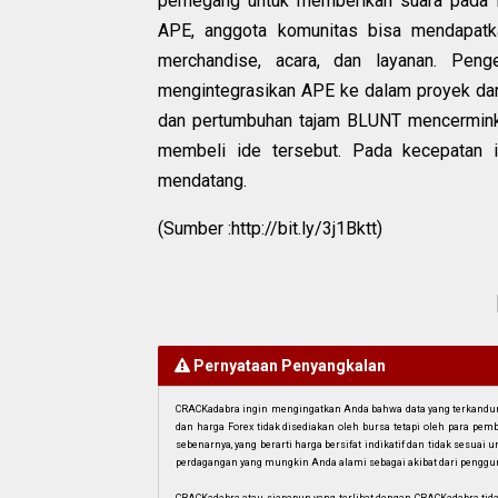
pemegang untuk memberikan suara pada in
APE, anggota komunitas bisa mendapatk
merchandise, acara, dan layanan. Peng
mengintegrasikan APE ke dalam proyek da
dan pertumbuhan tajam BLUNT mencerminka
membeli ide tersebut. Pada kecepatan i
mendatang.
(Sumber :http://bit.ly/3j1Bktt)
Pernyataan Penyangkalan
CRACKadabra ingin mengingatkan Anda bahwa data yang terkandung 
dan harga Forex tidak disediakan oleh bursa tetapi oleh para pe
sebenarnya, yang berarti harga bersifat indikatif dan tidak sesua
perdagangan yang mungkin Anda alami sebagai akibat dari penggun