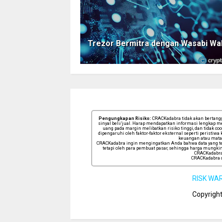
Trezor Bermitra dengan Wasabi Wal
Pengungkapan Risiko:
CRACKadabra tidak akan bertanggu
sinyal beli/jual. Harap mendapatkan informasi lengkap me
uang pada margin melibatkan risiko tinggi, dan tidak co
dipengaruhi oleh faktor-faktor eksternal seperti perist
keuangan atau mata 
CRACKadabra ingin mengingatkan Anda bahwa data yang terk
tetapi oleh para pembuat pasar, sehingga harga mungkin 
CRACKadabra 
CRACKadabra d
RISK WA
Copyrigh