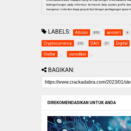
CRACKadabra atau siapapun yang terlibat dengan CRACKadabra tid
ketergantungan pada informasi termasuk data, quotes, grafik, da
mengenai risiko dan biaya yang terkait dengan perdagangan pasar k
LABELS:
Altcoin
anonim
819
4
Cryptocurrency
DAO
Digital
515
21
Stellar
yurisdiksi
BAGIKAN:
DIREKOMENDASIKAN UNTUK ANDA