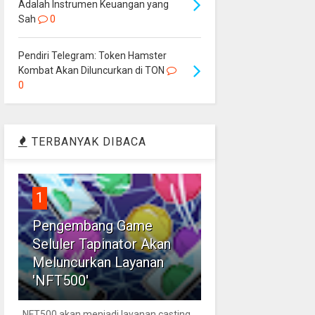
Adalah Instrumen Keuangan yang
Sah
0
Pendiri Telegram: Token Hamster
Kombat Akan Diluncurkan di TON
0
TERBANYAK DIBACA
1
Pengembang Game
Seluler Tapinator Akan
Meluncurkan Layanan
'NFT500'
NFT500 akan menjadi layanan casting