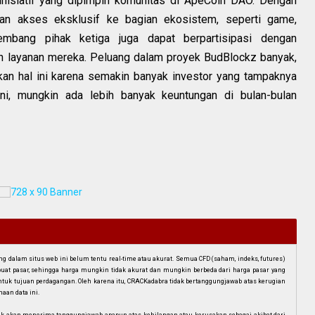
isiatif yang dipimpin komunitas di ApeCoin DAO. Dengan
an akses eksklusif ke bagian ekosistem, seperti game,
embang pihak ketiga juga dapat berpartisipasi dengan
n layanan mereka. Peluang dalam proyek BudBlockz banyak,
n hal ini karena semakin banyak investor yang tampaknya
ni, mungkin ada lebih banyak keuntungan di bulan-bulan
dalam situs web ini belum tentu real-time atau akurat. Semua CFD (saham, indeks, futures)
mbuat pasar, sehingga harga mungkin tidak akurat dan mungkin berbeda dari harga pasar yang
i untuk tujuan perdagangan. Oleh karena itu, CRACKadabra tidak bertanggungjawab atas kerugian
aan data ini.