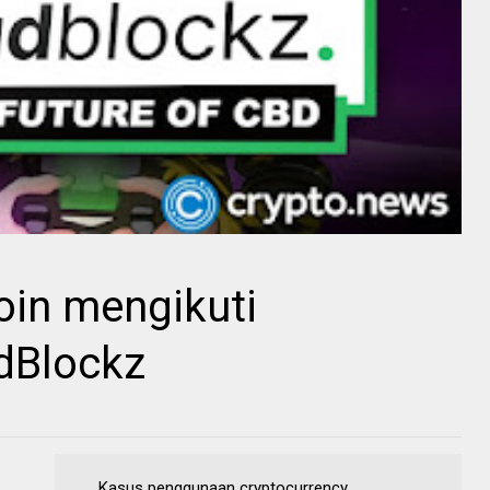
oin mengikuti
dBlockz
Kasus penggunaan cryptocurrency