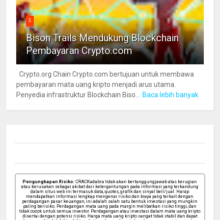
5
Bison Trails Mendukung Blockchain
Pembayaran Crypto.com
Crypto.org Chain Crypto.com bertujuan untuk membawa
pembayaran mata uang kripto menjadi arus utama.
Penyedia infrastruktur Blockchain Biso...
Baca lebih banyak
Pengungkapan Risiko:
CRACKadabra tidak akan bertanggungjawab atas kerugian
atau kerusakan sebagai akibat dari ketergantungan pada informasi yang terkandung
dalam situs web ini termasuk data, quotes, grafik dan sinyal beli/jual. Harap
mendapatkan informasi lengkap mengenai risiko dan biaya yang terkait dengan
perdagangan pasar keuangan, ini adalah salah satu bentuk investasi yang mungkin
paling berisiko. Perdagangan mata uang pada margin melibatkan risiko tinggi, dan
tidak cocok untuk semua investor. Perdagangan atau investasi dalam mata uang kripto
disertai dengan potensi risiko. Harga mata uang kripto sangat tidak stabil dan dapat