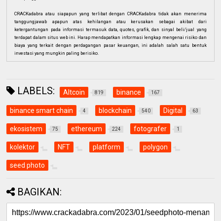
CRACKadabra atau siapapun yang terlibat dengan CRACKadabra tidak akan menerima
tanggungjawab apapun atas kehilangan atau kerusakan sebagai akibat dari
ketergantungan pada informasi termasuk data, quotes, grafik, dan sinyal beli/jual yang
terdapat dalam situs web ini. Harap mendapatkan informasi lengkap mengenai risiko dan
biaya yang terkait dengan perdagangan pasar keuangan, ini adalah salah satu bentuk
investasi yang mungkin paling berisiko.
LABELS:
Altcoin
binance
819
167
binance smart chain
blockchain
Digital
4
540
63
ekosistem
ethereum
fotografer
75
224
1
kolektor
NFT
platform
polygon
seed photo
BAGIKAN: