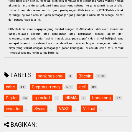
tidak disediakan oleh bursa tetapi oleh para pembuat pasar, sehingga harga mungkin tidak
akurat dan mungkin berbeda dari harga pasar yang sebenarnya, yang berarti harga bersifat
indikatif dan tidak sesuai untuk tujuan perdagangan. Oleh karena itu, CRACKadabra tidak
bertanggungjawab atas kerugian perdagangan yang mungkin Anda alami sebagai akibat
dari penggunaan data ini.
CRACKadabra atau siapapun yang terlibat dengan CRACKadabra tidak akan menerima
tanggungjawab apapun atas kehilangan atau kerusakan sebagai akibat dari
ketergantungan pada informasi termasuk data, quotes, grafik, dan sinyal beli/jual yang
terdapat dalam situs web ini. Harap mendapatkan informasi lengkap mengenai risiko dan
biaya yang terkait dengan perdagangan pasar keuangan, ini adalah salah satu bentuk
investasi yang mungkin paling berisiko.
LABELS:
bank nasional
Bitcoin
3
1107
cdbc
Cryptocurrency
defi
41
515
88
Digital
g-rocket
HKMA
hongkong
63
1
2
17
investor
Swiss
VASP
Virtual
BAGIKAN: