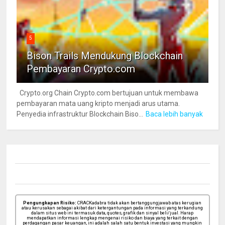
5
Bison Trails Mendukung Blockchain
Pembayaran Crypto.com
Crypto.org Chain Crypto.com bertujuan untuk membawa
pembayaran mata uang kripto menjadi arus utama.
Penyedia infrastruktur Blockchain Biso...
Baca lebih banyak
Pengungkapan Risiko:
CRACKadabra tidak akan bertanggungjawab atas kerugian
atau kerusakan sebagai akibat dari ketergantungan pada informasi yang terkandung
dalam situs web ini termasuk data, quotes, grafik dan sinyal beli/jual. Harap
mendapatkan informasi lengkap mengenai risiko dan biaya yang terkait dengan
perdagangan pasar keuangan, ini adalah salah satu bentuk investasi yang mungkin