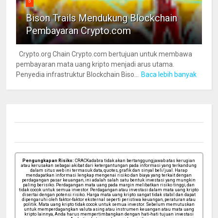
5
Bison Trails Mendukung Blockchain
Pembayaran Crypto.com
Crypto.org Chain Crypto.com bertujuan untuk membawa
pembayaran mata uang kripto menjadi arus utama.
Penyedia infrastruktur Blockchain Biso...
Baca lebih banyak
Pengungkapan Risiko:
CRACKadabra tidak akan bertanggungjawab atas kerugian
atau kerusakan sebagai akibat dari ketergantungan pada informasi yang terkandung
dalam situs web ini termasuk data, quotes, grafik dan sinyal beli/jual. Harap
mendapatkan informasi lengkap mengenai risiko dan biaya yang terkait dengan
perdagangan pasar keuangan, ini adalah salah satu bentuk investasi yang mungkin
paling berisiko. Perdagangan mata uang pada margin melibatkan risiko tinggi, dan
tidak cocok untuk semua investor. Perdagangan atau investasi dalam mata uang kripto
disertai dengan potensi risiko. Harga mata uang kripto sangat tidak stabil dan dapat
dipengaruhi oleh faktor-faktor eksternal seperti peristiwa keuangan, peraturan atau
politik. Mata uang kripto tidak cocok untuk semua investor. Sebelum memutuskan
untuk memperdagangkan valuta asing atau instrumen keuangan atau mata uang
kripto lainnya, Anda harus mempertimbangkan dengan hati-hati tujuan investasi