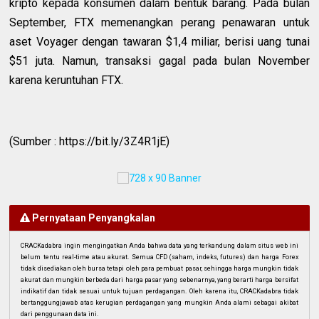
kripto kepada konsumen dalam bentuk barang. Pada bulan
September, FTX memenangkan perang penawaran untuk
aset Voyager dengan tawaran $1,4 miliar, berisi uang tunai
$51 juta. Namun, transaksi gagal pada bulan November
karena keruntuhan FTX.
(Sumber : https://bit.ly/3Z4R1jE)
Pernyataan Penyangkalan
CRACKadabra ingin mengingatkan Anda bahwa data yang terkandung dalam situs web ini
belum tentu real-time atau akurat. Semua CFD (saham, indeks, futures) dan harga Forex
tidak disediakan oleh bursa tetapi oleh para pembuat pasar, sehingga harga mungkin tidak
akurat dan mungkin berbeda dari harga pasar yang sebenarnya, yang berarti harga bersifat
indikatif dan tidak sesuai untuk tujuan perdagangan. Oleh karena itu, CRACKadabra tidak
bertanggungjawab atas kerugian perdagangan yang mungkin Anda alami sebagai akibat
dari penggunaan data ini.