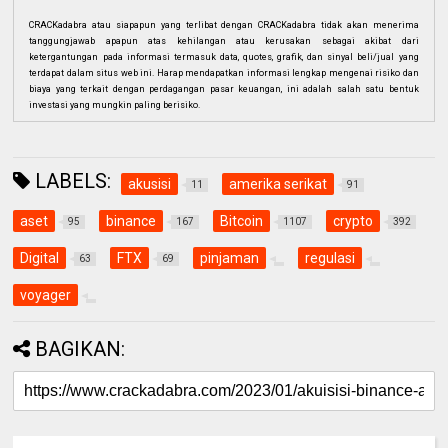
CRACKadabra atau siapapun yang terlibat dengan CRACKadabra tidak akan menerima
tanggungjawab apapun atas kehilangan atau kerusakan sebagai akibat dari
ketergantungan pada informasi termasuk data, quotes, grafik, dan sinyal beli/jual yang
terdapat dalam situs web ini. Harap mendapatkan informasi lengkap mengenai risiko dan
biaya yang terkait dengan perdagangan pasar keuangan, ini adalah salah satu bentuk
investasi yang mungkin paling berisiko.
LABELS:
akusisi
amerika serikat
11
91
aset
binance
Bitcoin
crypto
95
167
1107
392
Digital
FTX
pinjaman
regulasi
63
69
voyager
BAGIKAN: