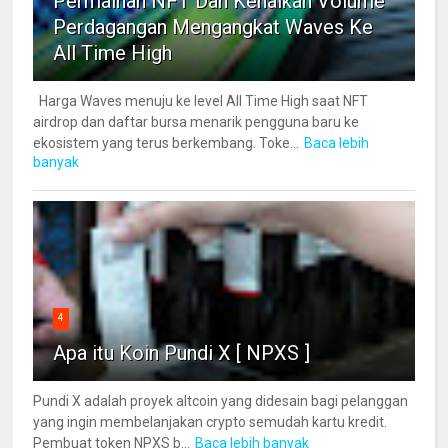
Permainan NFT Dan Kenaikan Volume
Perdagangan Mengangkat Waves Ke
All Time High
Harga Waves menuju ke level All Time High saat NFT
airdrop dan daftar bursa menarik pengguna baru ke
ekosistem yang terus berkembang. Toke...
Baca lebih
banyak
4
Apa itu Koin Pundi X [ NPXS ]
Pundi X adalah proyek altcoin yang didesain bagi pelanggan
yang ingin membelanjakan crypto semudah kartu kredit.
Pembuat token NPXS b...
Baca lebih banyak