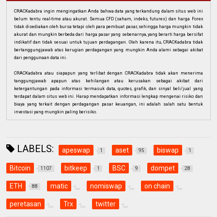
CRACKadabra ingin mengingatkan Anda bahwa data yang terkandung dalam situs web ini
belum tentu real-time atau akurat. Semua CFD (saham, indeks, futures) dan harga Forex
tidak disediakan oleh bursa tetapi oleh para pembuat pasar, sehingga harga mungkin tidak
akurat dan mungkin berbeda dari harga pasar yang sebenarnya, yang berarti harga bersifat
indikatif dan tidak sesuai untuk tujuan perdagangan. Oleh karena itu, CRACKadabra tidak
bertanggungjawab atas kerugian perdagangan yang mungkin Anda alami sebagai akibat
dari penggunaan data ini.
CRACKadabra atau siapapun yang terlibat dengan CRACKadabra tidak akan menerima
tanggungjawab apapun atas kehilangan atau kerusakan sebagai akibat dari
ketergantungan pada informasi termasuk data, quotes, grafik, dan sinyal beli/jual yang
terdapat dalam situs web ini. Harap mendapatkan informasi lengkap mengenai risiko dan
biaya yang terkait dengan perdagangan pasar keuangan, ini adalah salah satu bentuk
investasi yang mungkin paling berisiko.
LABELS:
apeswap
aset
biswap
1
95
1
Bitcoin
bitkeep
BSC
dompet
1107
1
9
28
ETH
matic
nomiswap
on chain
88
peretasan
Trx
twitter