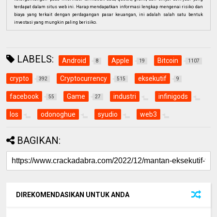
terdapat dalam situs web ini. Harap mendapatkan informasi lengkap mengenai risiko dan
biaya yang terkait dengan perdagangan pasar keuangan, ini adalah salah satu bentuk
investasi yang mungkin paling berisiko.
LABELS:
Android
Apple
Bitcoin
8
19
1107
crypto
Cryptocurrency
eksekutif
392
515
9
facebook
Game
industri
infinigods
55
27
Ios
odonoghue
syudio
web3
BAGIKAN:
DIREKOMENDASIKAN UNTUK ANDA