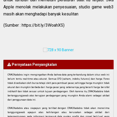
Apple menolak melakukan penyesuaian, studio game web3
masih akan menghadapi banyak kesulitan
(Sumber : https://bit.ly/3WoahXS)
Pernyataan Penyangkalan
CRACKadabra ingin mengingatkan Anda bahwa data yang terkandung dalam situs web ini
belum tentu real-time atau akurat. Semua CFD (saham, indeks, futures) dan harga Forex
tidak disediakan oleh bursa tetapi oleh para pembuat pasar, sehingga harga mungkin tidak
akurat dan mungkin berbeda dari harga pasar yang sebenarnya, yang berarti harga bersifat
indikatif dan tidak sesuai untuk tujuan perdagangan. Oleh karena itu, CRACKadabra tidak
bertanggungjawab atas kerugian perdagangan yang mungkin Anda alami sebagai akibat
dari penggunaan data ini.
CRACKadabra atau siapapun yang terlibat dengan CRACKadabra tidak akan menerima
tanggungjawab apapun atas kehilangan atau kerusakan sebagai akibat dari
ketergantungan pada informasi termasuk data, quotes, grafik, dan sinyal beli/jual yang