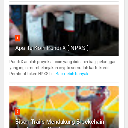
4
Apa itu Koin Pundi X [ NPXS ]
Pundi X adalah proyek altcoin yang didesain bagi pelanggan
yang ingin membelanjakan crypto semudah kartu kredit.
Pembuat token NPXS b...
Baca lebih banyak
5
Bison Trails Mendukung Blockchain