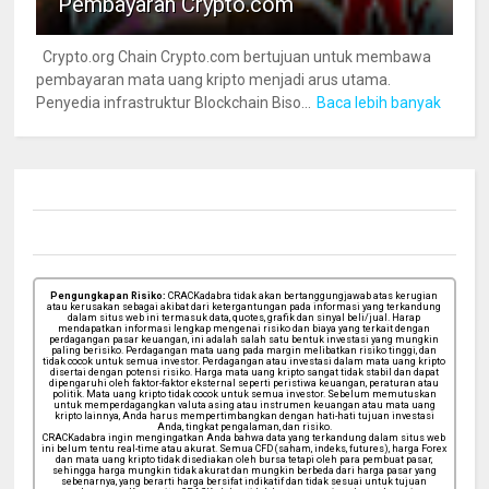
Pembayaran Crypto.com
Crypto.org Chain Crypto.com bertujuan untuk membawa
pembayaran mata uang kripto menjadi arus utama.
Penyedia infrastruktur Blockchain Biso...
Baca lebih banyak
Pengungkapan Risiko:
CRACKadabra tidak akan bertanggungjawab atas kerugian
atau kerusakan sebagai akibat dari ketergantungan pada informasi yang terkandung
dalam situs web ini termasuk data, quotes, grafik dan sinyal beli/jual. Harap
mendapatkan informasi lengkap mengenai risiko dan biaya yang terkait dengan
perdagangan pasar keuangan, ini adalah salah satu bentuk investasi yang mungkin
paling berisiko. Perdagangan mata uang pada margin melibatkan risiko tinggi, dan
tidak cocok untuk semua investor. Perdagangan atau investasi dalam mata uang kripto
disertai dengan potensi risiko. Harga mata uang kripto sangat tidak stabil dan dapat
dipengaruhi oleh faktor-faktor eksternal seperti peristiwa keuangan, peraturan atau
politik. Mata uang kripto tidak cocok untuk semua investor. Sebelum memutuskan
untuk memperdagangkan valuta asing atau instrumen keuangan atau mata uang
kripto lainnya, Anda harus mempertimbangkan dengan hati-hati tujuan investasi
Anda, tingkat pengalaman, dan risiko.
CRACKadabra ingin mengingatkan Anda bahwa data yang terkandung dalam situs web
ini belum tentu real-time atau akurat. Semua CFD (saham, indeks, futures), harga Forex
dan mata uang kripto tidak disediakan oleh bursa tetapi oleh para pembuat pasar,
sehingga harga mungkin tidak akurat dan mungkin berbeda dari harga pasar yang
sebenarnya, yang berarti harga bersifat indikatif dan tidak sesuai untuk tujuan