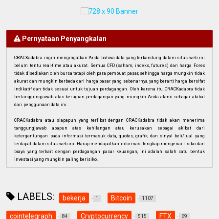
Pernyataan Penyangkalan
CRACKadabra ingin mengingatkan Anda bahwa data yang terkandung dalam situs web ini
belum tentu real-time atau akurat. Semua CFD (saham, indeks, futures) dan harga Forex
tidak disediakan oleh bursa tetapi oleh para pembuat pasar, sehingga harga mungkin tidak
akurat dan mungkin berbeda dari harga pasar yang sebenarnya, yang berarti harga bersifat
indikatif dan tidak sesuai untuk tujuan perdagangan. Oleh karena itu, CRACKadabra tidak
bertanggungjawab atas kerugian perdagangan yang mungkin Anda alami sebagai akibat
dari penggunaan data ini.
CRACKadabra atau siapapun yang terlibat dengan CRACKadabra tidak akan menerima
tanggungjawab apapun atas kehilangan atau kerusakan sebagai akibat dari
ketergantungan pada informasi termasuk data, quotes, grafik, dan sinyal beli/jual yang
terdapat dalam situs web ini. Harap mendapatkan informasi lengkap mengenai risiko dan
biaya yang terkait dengan perdagangan pasar keuangan, ini adalah salah satu bentuk
investasi yang mungkin paling berisiko.
LABELS:
bekerja
Bitcoin
1
1107
cointelegraph
Cryptocurrency
FTX
84
515
69