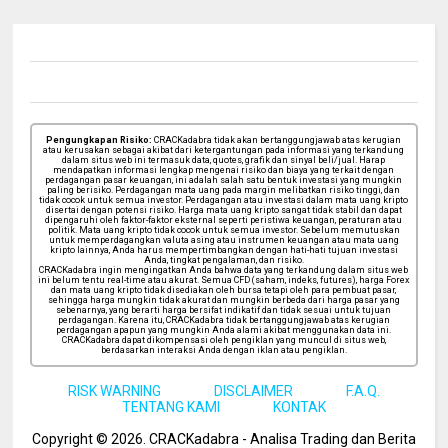
Pengungkapan Risiko:
CRACKadabra tidak akan bertanggungjawab atas kerugian
atau kerusakan sebagai akibat dari ketergantungan pada informasi yang terkandung
dalam situs web ini termasuk data, quotes, grafik dan sinyal beli/jual. Harap
mendapatkan informasi lengkap mengenai risiko dan biaya yang terkait dengan
perdagangan pasar keuangan, ini adalah salah satu bentuk investasi yang mungkin
paling berisiko. Perdagangan mata uang pada margin melibatkan risiko tinggi, dan
tidak cocok untuk semua investor. Perdagangan atau investasi dalam mata uang kripto
disertai dengan potensi risiko. Harga mata uang kripto sangat tidak stabil dan dapat
dipengaruhi oleh faktor-faktor eksternal seperti peristiwa keuangan, peraturan atau
politik. Mata uang kripto tidak cocok untuk semua investor. Sebelum memutuskan
untuk memperdagangkan valuta asing atau instrumen keuangan atau mata uang
kripto lainnya, Anda harus mempertimbangkan dengan hati-hati tujuan investasi
Anda, tingkat pengalaman, dan risiko.
CRACKadabra ingin mengingatkan Anda bahwa data yang terkandung dalam situs web
ini belum tentu real-time atau akurat. Semua CFD (saham, indeks, futures), harga Forex
dan mata uang kripto tidak disediakan oleh bursa tetapi oleh para pembuat pasar,
sehingga harga mungkin tidak akurat dan mungkin berbeda dari harga pasar yang
sebenarnya, yang berarti harga bersifat indikatif dan tidak sesuai untuk tujuan
perdagangan. Karena itu, CRACKadabra tidak bertanggungjawab atas kerugian
perdagangan apapun yang mungkin Anda alami akibat menggunakan data ini.
CRACKadabra dapat dikompensasi oleh pengiklan yang muncul di situs web,
berdasarkan interaksi Anda dengan iklan atau pengiklan.
RISK WARNING
DISCLAIMER
F.A.Q.
TENTANG KAMI
KONTAK
Copyright ©
2026
. CRACKadabra - Analisa Trading dan Berita