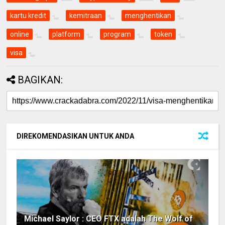
kartu kredit
kemitraan
menghentikan
online
platform
program
token
visa
BAGIKAN:
DIREKOMENDASIKAN UNTUK ANDA
Michael Saylor : CEO FTX adalah The Wolf of