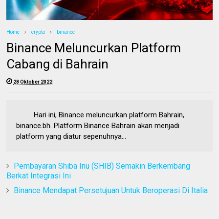
Home
crypto
binance
Binance Meluncurkan Platform
Cabang di Bahrain
28 Oktober 2022
Hari ini, Binance meluncurkan platform Bahrain,
binance.bh. Platform Binance Bahrain akan menjadi
platform yang diatur sepenuhnya...
Pembayaran Shiba Inu (SHIB) Semakin Berkembang
Berkat Integrasi Ini
Binance Mendapat Persetujuan Untuk Beroperasi Di Italia