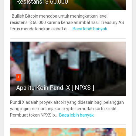
Resistansi $ 60.000
Bullish Bitcoin mencoba untuk meningkatkan level
resistensi $ 60.000 karena kenaikan imbal hasil Treasury AS
terus mendatangkan akibat di ...
Baca lebih banyak
4
Apa itu Koin Pundi X [ NPXS ]
Pundi X adalah proyek altcoin yang didesain bagi pelanggan
yang ingin membelanjakan crypto semudah kartu kredit.
Pembuat token NPXS b...
Baca lebih banyak