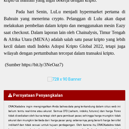
kripto di Bahrain yang ingin bekerja dengan kripto.
Pada hari Senin, LuLu menjadi hypermarket pertama di
Bahrain yang menerima crypto. Pelanggan di Lulu akan dapat
melakukan pembelian dalam kripto dan menggunakan mesin Eazy
saat checkout.
Dalam laporan lain oleh Chainalysis, Timur Tengah
& Afrika Utara (MENA) adalah salah satu pasar kripto yang lebih
kecil dalam studi Indeks Adopsi Kripto Global 2022, tetapi juga
wilayah dengan pertumbuhan tercepat dalam transaksi kripto.
(Sumber https://bit.ly/3NeOaz7)
Pernyataan Penyangkalan
CRACKadabra ingin mengingatkan Anda bahwa data yang terkandung dalam situs web ini
belum tentu real-time atau akurat. Semua CFD (saham, indeks, futures) dan harga Forex
tidak disediakan oleh bursa tetapi oleh para pembuat pasar, sehingga harga mungkin tidak
akurat dan mungkin berbeda dari harga pasar yang sebenarnya, yang berarti harga bersifat
indikatif dan tidak sesuai untuk tujuan perdagangan. Oleh karena itu, CRACKadabra tidak