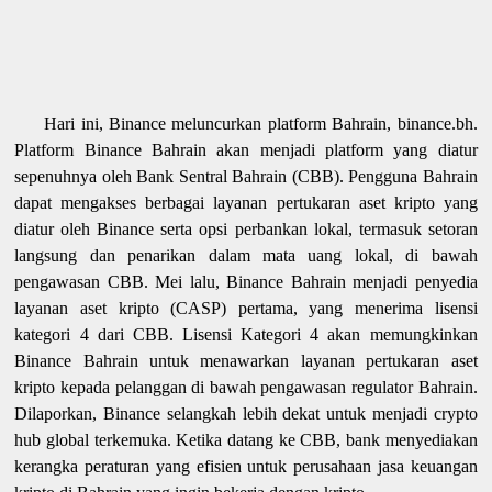
Hari ini, Binance meluncurkan platform Bahrain, binance.bh.
Platform Binance Bahrain akan menjadi platform yang diatur
sepenuhnya oleh Bank Sentral Bahrain (CBB).
Pengguna Bahrain
dapat mengakses berbagai layanan pertukaran aset kripto yang
diatur oleh Binance serta opsi perbankan lokal, termasuk setoran
langsung dan penarikan dalam mata uang lokal, di bawah
pengawasan CBB.
Mei lalu, Binance Bahrain menjadi penyedia
layanan aset kripto (CASP) pertama, yang menerima lisensi
kategori 4 dari CBB. Lisensi Kategori 4 akan memungkinkan
Binance Bahrain untuk menawarkan layanan pertukaran aset
kripto kepada pelanggan di bawah pengawasan regulator Bahrain.
Dilaporkan, Binance selangkah lebih dekat untuk menjadi crypto
hub global terkemuka.
Ketika datang ke CBB, bank menyediakan
kerangka peraturan yang efisien untuk perusahaan jasa keuangan