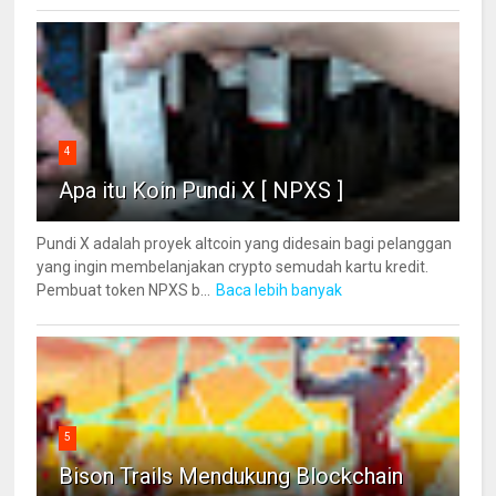
4
Apa itu Koin Pundi X [ NPXS ]
Pundi X adalah proyek altcoin yang didesain bagi pelanggan
yang ingin membelanjakan crypto semudah kartu kredit.
Pembuat token NPXS b...
Baca lebih banyak
5
Bison Trails Mendukung Blockchain