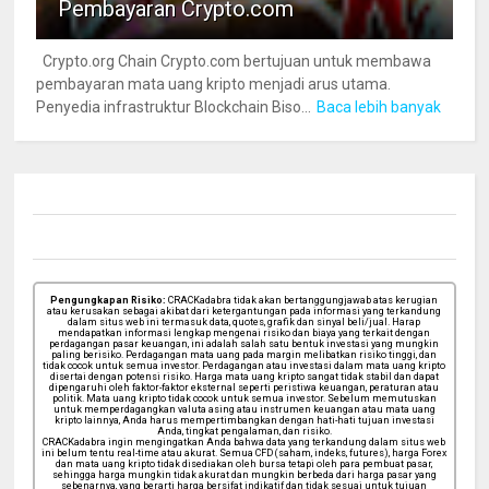
Pembayaran Crypto.com
Crypto.org Chain Crypto.com bertujuan untuk membawa
pembayaran mata uang kripto menjadi arus utama.
Penyedia infrastruktur Blockchain Biso...
Baca lebih banyak
Pengungkapan Risiko:
CRACKadabra tidak akan bertanggungjawab atas kerugian
atau kerusakan sebagai akibat dari ketergantungan pada informasi yang terkandung
dalam situs web ini termasuk data, quotes, grafik dan sinyal beli/jual. Harap
mendapatkan informasi lengkap mengenai risiko dan biaya yang terkait dengan
perdagangan pasar keuangan, ini adalah salah satu bentuk investasi yang mungkin
paling berisiko. Perdagangan mata uang pada margin melibatkan risiko tinggi, dan
tidak cocok untuk semua investor. Perdagangan atau investasi dalam mata uang kripto
disertai dengan potensi risiko. Harga mata uang kripto sangat tidak stabil dan dapat
dipengaruhi oleh faktor-faktor eksternal seperti peristiwa keuangan, peraturan atau
politik. Mata uang kripto tidak cocok untuk semua investor. Sebelum memutuskan
untuk memperdagangkan valuta asing atau instrumen keuangan atau mata uang
kripto lainnya, Anda harus mempertimbangkan dengan hati-hati tujuan investasi
Anda, tingkat pengalaman, dan risiko.
CRACKadabra ingin mengingatkan Anda bahwa data yang terkandung dalam situs web
ini belum tentu real-time atau akurat. Semua CFD (saham, indeks, futures), harga Forex
dan mata uang kripto tidak disediakan oleh bursa tetapi oleh para pembuat pasar,
sehingga harga mungkin tidak akurat dan mungkin berbeda dari harga pasar yang
sebenarnya, yang berarti harga bersifat indikatif dan tidak sesuai untuk tujuan