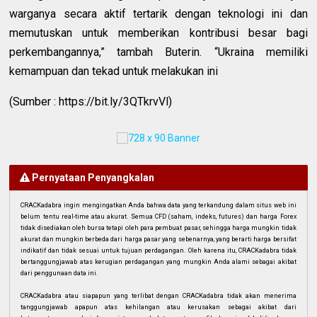
warganya secara aktif tertarik dengan teknologi ini dan
memutuskan untuk memberikan kontribusi besar bagi
perkembangannya,” tambah Buterin. “Ukraina memiliki
kemampuan dan tekad untuk melakukan ini
(Sumber : https://bit.ly/3QTkrvVl)
Pernyataan Penyangkalan
CRACKadabra ingin mengingatkan Anda bahwa data yang terkandung dalam situs web ini
belum tentu real-time atau akurat. Semua CFD (saham, indeks, futures) dan harga Forex
tidak disediakan oleh bursa tetapi oleh para pembuat pasar, sehingga harga mungkin tidak
akurat dan mungkin berbeda dari harga pasar yang sebenarnya, yang berarti harga bersifat
indikatif dan tidak sesuai untuk tujuan perdagangan. Oleh karena itu, CRACKadabra tidak
bertanggungjawab atas kerugian perdagangan yang mungkin Anda alami sebagai akibat
dari penggunaan data ini.
CRACKadabra atau siapapun yang terlibat dengan CRACKadabra tidak akan menerima
tanggungjawab apapun atas kehilangan atau kerusakan sebagai akibat dari