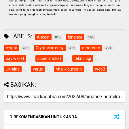
ketergantungan pada informasi termasuk data, quotes, grafik, dan sinyal beli/jual yang
terdapat dalam situs web ini. Harap mendapatkan informasi lengkap mengenai risiko dan
biaya yang terkait dengan perdagangan pasar keuangan, ini adalah salah satu bentuk
investasi yang mungkin paling berisiko.
LABELS:
Altcoin
binance
819
167
crypto
Cryptocurrency
ethereum
392
515
224
pay wallet
supermarket
teknologi
Ukraina
varus
vitalik butterin
web3
BAGIKAN:
DIREKOMENDASIKAN UNTUK ANDA