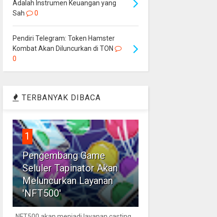
Adalah Instrumen Keuangan yang
Sah
0
Pendiri Telegram: Token Hamster
Kombat Akan Diluncurkan di TON
0
TERBANYAK DIBACA
1
Pengembang Game
Seluler Tapinator Akan
Meluncurkan Layanan
'NFT500'
NFT500 akan menjadi layanan casting