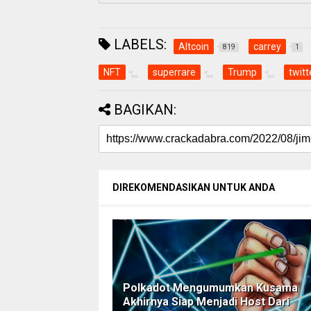
LABELS:
Altcoin
carrey
819
1
NFT
superrare
Trump
twitt
BAGIKAN:
DIREKOMENDASIKAN UNTUK ANDA
Polkadot Mengumumkan Kusama
Akhirnya Siap Menjadi Host Dari