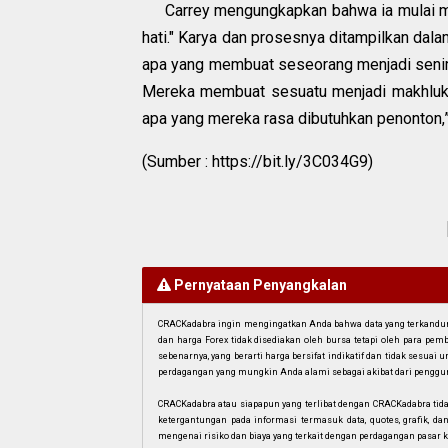
Carrey mengungkapkan bahwa ia mulai 
hati." Karya dan prosesnya ditampilkan dala
apa yang membuat seseorang menjadi seni
Mereka membuat sesuatu menjadi makhluk f
apa yang mereka rasa dibutuhkan penonton,” 
(Sumber : https://bit.ly/3C034G9)
Pernyataan Penyangkalan
CRACKadabra ingin mengingatkan Anda bahwa data yang terkandung 
dan harga Forex tidak disediakan oleh bursa tetapi oleh para pe
sebenarnya, yang berarti harga bersifat indikatif dan tidak sesua
perdagangan yang mungkin Anda alami sebagai akibat dari penggun
CRACKadabra atau siapapun yang terlibat dengan CRACKadabra tid
ketergantungan pada informasi termasuk data, quotes, grafik, da
mengenai risiko dan biaya yang terkait dengan perdagangan pasar k