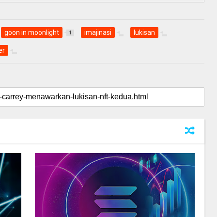
goon in moonlight
imajinasi
lukisan
1
er