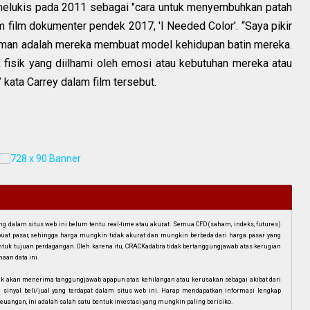
melukis pada 2011 sebagai "cara untuk menyembuhkan patah
m film dokumenter pendek 2017, 'I Needed Color'. “Saya pikir
man adalah mereka membuat model kehidupan batin mereka.
isik yang diilhami oleh emosi atau kebutuhan mereka atau
kata Carrey dalam film tersebut.
dalam situs web ini belum tentu real-time atau akurat. Semua CFD (saham, indeks, futures)
mbuat pasar, sehingga harga mungkin tidak akurat dan mungkin berbeda dari harga pasar yang
i untuk tujuan perdagangan. Oleh karena itu, CRACKadabra tidak bertanggungjawab atas kerugian
aan data ini.
ak akan menerima tanggungjawab apapun atas kehilangan atau kerusakan sebagai akibat dari
n sinyal beli/jual yang terdapat dalam situs web ini. Harap mendapatkan informasi lengkap
euangan, ini adalah salah satu bentuk investasi yang mungkin paling berisiko.