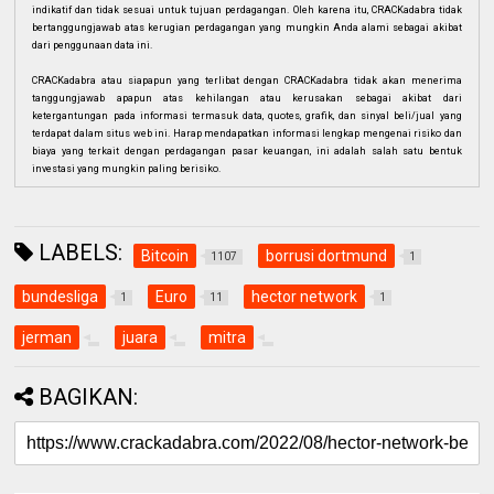
indikatif dan tidak sesuai untuk tujuan perdagangan. Oleh karena itu, CRACKadabra tidak
bertanggungjawab atas kerugian perdagangan yang mungkin Anda alami sebagai akibat
dari penggunaan data ini.
CRACKadabra atau siapapun yang terlibat dengan CRACKadabra tidak akan menerima
tanggungjawab apapun atas kehilangan atau kerusakan sebagai akibat dari
ketergantungan pada informasi termasuk data, quotes, grafik, dan sinyal beli/jual yang
terdapat dalam situs web ini. Harap mendapatkan informasi lengkap mengenai risiko dan
biaya yang terkait dengan perdagangan pasar keuangan, ini adalah salah satu bentuk
investasi yang mungkin paling berisiko.
LABELS:
Bitcoin
borrusi dortmund
1107
1
bundesliga
Euro
hector network
1
11
1
jerman
juara
mitra
BAGIKAN: