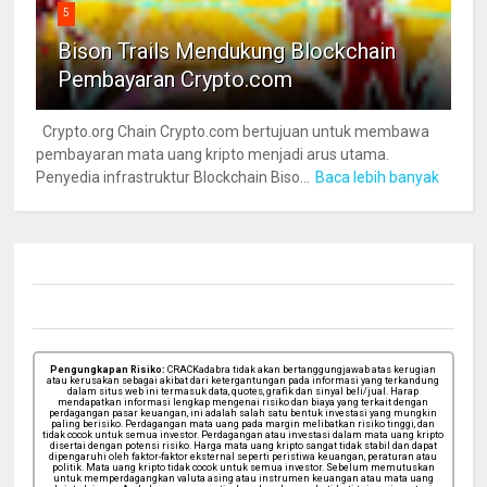
5
Bison Trails Mendukung Blockchain
Pembayaran Crypto.com
Crypto.org Chain Crypto.com bertujuan untuk membawa
pembayaran mata uang kripto menjadi arus utama.
Penyedia infrastruktur Blockchain Biso...
Baca lebih banyak
Pengungkapan Risiko:
CRACKadabra tidak akan bertanggungjawab atas kerugian
atau kerusakan sebagai akibat dari ketergantungan pada informasi yang terkandung
dalam situs web ini termasuk data, quotes, grafik dan sinyal beli/jual. Harap
mendapatkan informasi lengkap mengenai risiko dan biaya yang terkait dengan
perdagangan pasar keuangan, ini adalah salah satu bentuk investasi yang mungkin
paling berisiko. Perdagangan mata uang pada margin melibatkan risiko tinggi, dan
tidak cocok untuk semua investor. Perdagangan atau investasi dalam mata uang kripto
disertai dengan potensi risiko. Harga mata uang kripto sangat tidak stabil dan dapat
dipengaruhi oleh faktor-faktor eksternal seperti peristiwa keuangan, peraturan atau
politik. Mata uang kripto tidak cocok untuk semua investor. Sebelum memutuskan
untuk memperdagangkan valuta asing atau instrumen keuangan atau mata uang