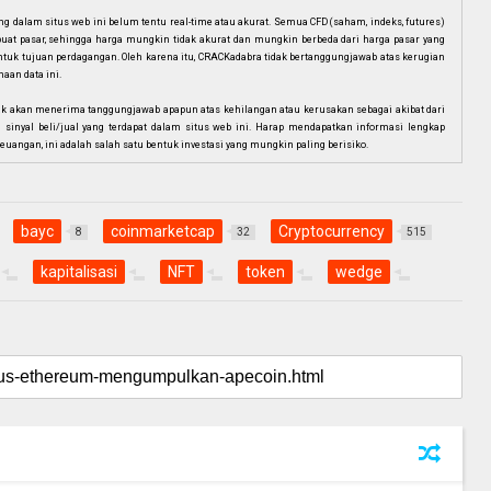
dalam situs web ini belum tentu real-time atau akurat. Semua CFD (saham, indeks, futures)
mbuat pasar, sehingga harga mungkin tidak akurat dan mungkin berbeda dari harga pasar yang
i untuk tujuan perdagangan. Oleh karena itu, CRACKadabra tidak bertanggungjawab atas kerugian
aan data ini.
ak akan menerima tanggungjawab apapun atas kehilangan atau kerusakan sebagai akibat dari
n sinyal beli/jual yang terdapat dalam situs web ini. Harap mendapatkan informasi lengkap
euangan, ini adalah salah satu bentuk investasi yang mungkin paling berisiko.
bayc
coinmarketcap
Cryptocurrency
8
32
515
kapitalisasi
NFT
token
wedge