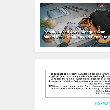
Pendiri Bored Apes Mengusulkan
Model Baru Untuk Royalti Pencipta
Pengungkapan Risiko:
CRACKadabra tidak akan bertanggu
sinyal beli/jual. Harap mendapatkan informasi lengkap me
uang pada margin melibatkan risiko tinggi, dan tidak co
dipengaruhi oleh faktor-faktor eksternal seperti perist
keuangan atau mata 
CRACKadabra ingin mengingatkan Anda bahwa data yang terk
tetapi oleh para pembuat pasar, sehingga harga mungkin 
CRACKadabra 
CRACKadabra d
RISK WA