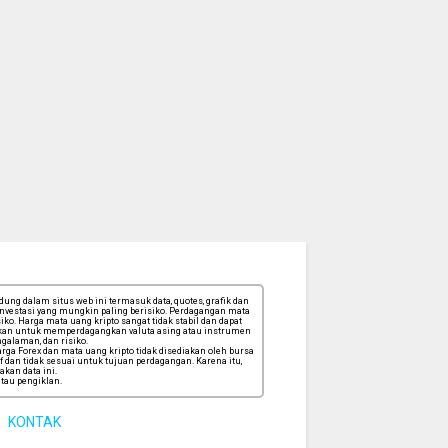
ng dalam situs web ini termasuk data, quotes, grafik dan
 investasi yang mungkin paling berisiko. Perdagangan mata
ko. Harga mata uang kripto sangat tidak stabil dan dapat
tuskan untuk memperdagangkan valuta asing atau instrumen
galaman, dan risiko.
ga Forex dan mata uang kripto tidak disediakan oleh bursa
f dan tidak sesuai untuk tujuan perdagangan. Karena itu,
kan data ini.
tau pengiklan.
KONTAK