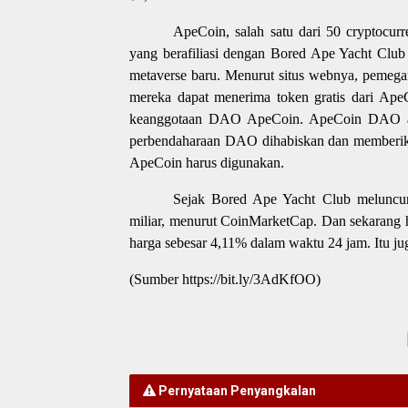
ApeCoin, salah satu dari 50 cryptocurre
yang berafiliasi dengan Bored Ape Yacht Club
metaverse baru. Menurut situs webnya, pem
mereka dapat menerima token gratis dari Ape
keanggotaan DAO ApeCoin. ApeCoin DAO adal
perbendaharaan DAO dihabiskan dan memberik
ApeCoin harus digunakan.
Sejak Bored Ape Yacht Club meluncurk
miliar, menurut CoinMarketCap. Dan sekarang 
harga sebesar 4,11% dalam waktu 24 jam. Itu ju
(Sumber https://bit.ly/3AdKfOO)
Pernyataan Penyangkalan