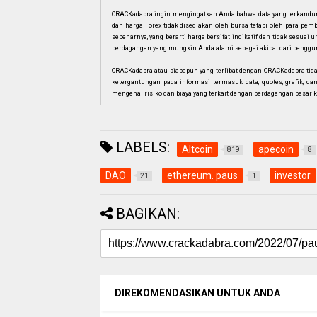
CRACKadabra ingin mengingatkan Anda bahwa data yang terkandung 
dan harga Forex tidak disediakan oleh bursa tetapi oleh para pe
sebenarnya, yang berarti harga bersifat indikatif dan tidak sesua
perdagangan yang mungkin Anda alami sebagai akibat dari penggun
CRACKadabra atau siapapun yang terlibat dengan CRACKadabra tid
ketergantungan pada informasi termasuk data, quotes, grafik, da
mengenai risiko dan biaya yang terkait dengan perdagangan pasar k
LABELS:
Altcoin
apecoin
819
8
DAO
ethereum. paus
investor
21
1
BAGIKAN:
DIREKOMENDASIKAN UNTUK ANDA