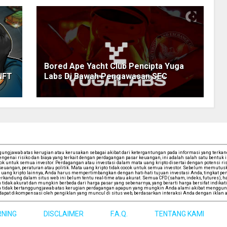
Bored Ape Yacht Club Pencipta Yuga
 NFT
Labs Di Bawah Pengawasan SEC
ngjawab atas kerugian atau kerusakan sebagai akibat dari ketergantungan pada informasi yang terkandu
ngenai risiko dan biaya yang terkait dengan perdagangan pasar keuangan, ini adalah salah satu bentuk
cok untuk semua investor. Perdagangan atau investasi dalam mata uang kripto disertai dengan potensi risi
iwa keuangan, peraturan atau politik. Mata uang kripto tidak cocok untuk semua investor. Sebelum memu
uang kripto lainnya, Anda harus mempertimbangkan dengan hati-hati tujuan investasi Anda, tingkat pen
andung dalam situs web ini belum tentu real-time atau akurat. Semua CFD (saham, indeks, futures), har
tidak akurat dan mungkin berbeda dari harga pasar yang sebenarnya, yang berarti harga bersifat indikati
tidak bertanggungjawab atas kerugian perdagangan apapun yang mungkin Anda alami akibat mengguna
apat dikompensasi oleh pengiklan yang muncul di situs web, berdasarkan interaksi Anda dengan iklan a
RNING
DISCLAIMER
F.A.Q.
TENTANG KAMI