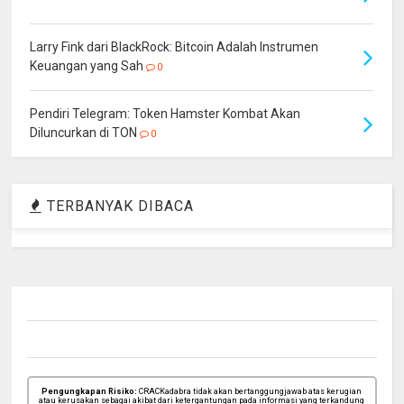
Larry Fink dari BlackRock: Bitcoin Adalah Instrumen
Keuangan yang Sah
0
Pendiri Telegram: Token Hamster Kombat Akan
Diluncurkan di TON
0
TERBANYAK DIBACA
Pengungkapan Risiko:
CRACKadabra tidak akan bertanggungjawab atas kerugian
atau kerusakan sebagai akibat dari ketergantungan pada informasi yang terkandung