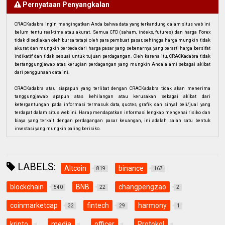
Pernyataan Penyangkalan
CRACKadabra ingin mengingatkan Anda bahwa data yang terkandung dalam situs web ini
belum tentu real-time atau akurat. Semua CFD (saham, indeks, futures) dan harga Forex
tidak disediakan oleh bursa tetapi oleh para pembuat pasar, sehingga harga mungkin tidak
akurat dan mungkin berbeda dari harga pasar yang sebenarnya, yang berarti harga bersifat
indikatif dan tidak sesuai untuk tujuan perdagangan. Oleh karena itu, CRACKadabra tidak
bertanggungjawab atas kerugian perdagangan yang mungkin Anda alami sebagai akibat
dari penggunaan data ini.
CRACKadabra atau siapapun yang terlibat dengan CRACKadabra tidak akan menerima
tanggungjawab apapun atas kehilangan atau kerusakan sebagai akibat dari
ketergantungan pada informasi termasuk data, quotes, grafik, dan sinyal beli/jual yang
terdapat dalam situs web ini. Harap mendapatkan informasi lengkap mengenai risiko dan
biaya yang terkait dengan perdagangan pasar keuangan, ini adalah salah satu bentuk
investasi yang mungkin paling berisiko.
LABELS:
Altcoin
binance
819
167
blockchain
BNB
changpengzao
540
22
2
coinmarketcap
fintech
harmony
32
29
1
kripto
media
officer
Protokol