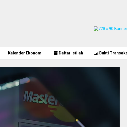
Kalender Ekonomi
Daftar Istilah
Bukti Transaks