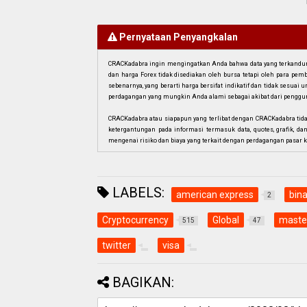
Pernyataan Penyangkalan
CRACKadabra ingin mengingatkan Anda bahwa data yang terkandung 
dan harga Forex tidak disediakan oleh bursa tetapi oleh para pe
sebenarnya, yang berarti harga bersifat indikatif dan tidak sesua
perdagangan yang mungkin Anda alami sebagai akibat dari penggun
CRACKadabra atau siapapun yang terlibat dengan CRACKadabra tid
ketergantungan pada informasi termasuk data, quotes, grafik, da
mengenai risiko dan biaya yang terkait dengan perdagangan pasar k
LABELS:
american express
bin
2
Cryptocurrency
Global
maste
515
47
twitter
visa
BAGIKAN: