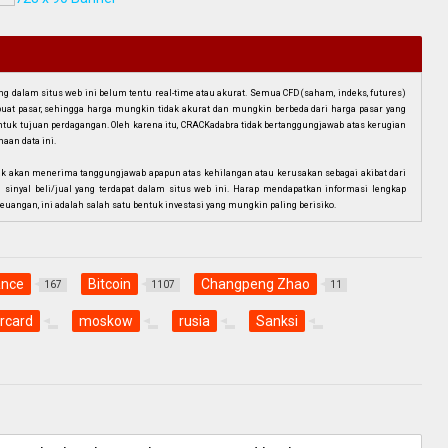
dalam situs web ini belum tentu real-time atau akurat. Semua CFD (saham, indeks, futures)
mbuat pasar, sehingga harga mungkin tidak akurat dan mungkin berbeda dari harga pasar yang
i untuk tujuan perdagangan. Oleh karena itu, CRACKadabra tidak bertanggungjawab atas kerugian
aan data ini.
ak akan menerima tanggungjawab apapun atas kehilangan atau kerusakan sebagai akibat dari
n sinyal beli/jual yang terdapat dalam situs web ini. Harap mendapatkan informasi lengkap
euangan, ini adalah salah satu bentuk investasi yang mungkin paling berisiko.
ance
Bitcoin
Changpeng Zhao
167
1107
11
rcard
moskow
rusia
Sanksi