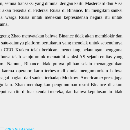
an, semua transaksi yang dimulai dengan kartu Mastercard dan Visa
 akan tersedia di Federasi Rusia di Binance. Ini mengikuti sanksi
a warga Rusia untuk menekan kepresidenan negara itu untuk
aina.
peng Zhao menyatakan bahwa Binance tidak akan memblokir dan
atu-satunya platform pertukaran yang menolak untuk sepenuhnya
n CEO Kraken telah berbicara menentang pelarangan pengguna
bursa telah setuju untuk mematuhi sanksi AS sejauh entitas yang
form. Namun, Binance tidak punya pilihan selain menangguhkan
 karena operator kartu terbesar di dunia mengumumkan bahwa
bagai bagian dari sanksi terhadap Moskow. American express juga
ggu lalu. Zhao membagikan pengumuman resmi Binance di akun
tusan itu di luar kendali mereka, dan bahwa keputusan itu tidak