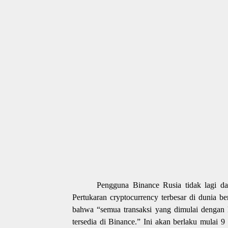
Pengguna Binance Rusia tidak lagi dap
Pertukaran cryptocurrency terbesar di dunia 
bahwa “semua transaksi yang dimulai dengan k
tersedia di Binance.” Ini akan berlaku mula