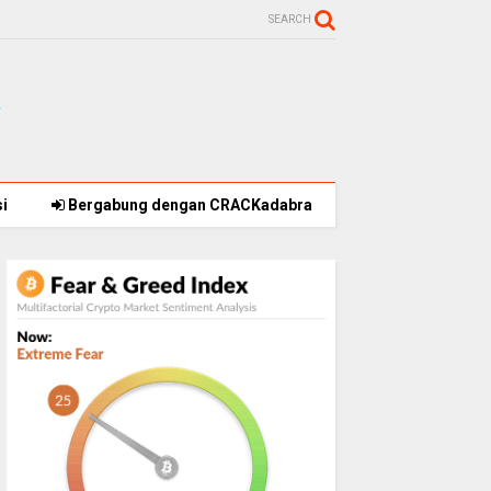
SEARCH
i
Bergabung dengan CRACKadabra