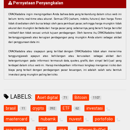
Pernyataan Penyangkalan
CRACKadabra ingin mengingatkan Anda bahwa data yang terkandung dalam situs web ini
belum tentu real-time atau akurat. Semua CFD (saham, indeks, futures) dan harga Forex
tidak disediakan oleh bursa tetapi oleh para pembuat pasar, sehingga harga mungkin tidak
akurat dan mungkin berbeda dari harga pasar yang sebenarnya, yang berarti harga bersifat
indikatif dan tidak sesuai untuk tujuan perdagangan. Oleh karena itu, CRACKadabra tidak
bertanggungjawab atas kerugian perdagangan yang mungkin Anda alami sebagai akibat
dari penggunaan data ini.
CRACKadabra atau siapapun yang terlibat dengan CRACKadabra tidak akan menerima
tanggungjawab apapun atas kehilangan atau kerusakan sebagai akibat dari
ketergantungan pada informasi termasuk data, quotes, grafik, dan sinyal beli/jual yang
terdapat dalam situs web ini. Harap mendapatkan informasi lengkap mengenai risiko dan
biaya yang terkait dengan perdagangan pasar keuangan, ini adalah salah satu bentuk
investasi yang mungkin paling berisiko.
LABELS:
Aset digital
Bitcoin
71
1107
brasil
crypto
ETF
investasi
11
392
62
mastercard
nubamk
nuvest
portofolio
pro crypto
SEC
visa
Warren Buffet