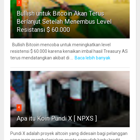
3
Bullish untuk Bitcoin Akan Terus
Berlanjut Setelah Menembus Level
Resistansi $ 60.000
Bullish Bitcoin mencoba untuk meningkatkan level
resistensi $ 60.000 karena kenaikan imbal hasil Treasury AS
terus mendatangkan akibat di ...
Baca lebih banyak
4
Apa itu Koin Pundi X [ NPXS ]
Pundi X adalah proyek altcoin yang didesain bagi pelanggan
yang ingin membelanjakan crypto semudah kartu kredit.