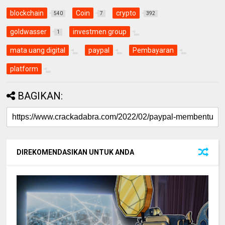
blockchain
Coin
crypto
540
7
392
goldwasser
investmen group
1
mata uang digital
paypal
Pembayaran
platform
BAGIKAN:
DIREKOMENDASIKAN UNTUK ANDA