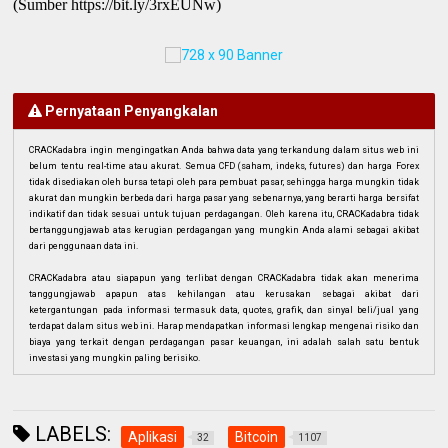
(Sumber https://bit.ly/3rxEUNw)
Pernyataan Penyangkalan
CRACKadabra ingin mengingatkan Anda bahwa data yang terkandung dalam situs web ini
belum tentu real-time atau akurat. Semua CFD (saham, indeks, futures) dan harga Forex
tidak disediakan oleh bursa tetapi oleh para pembuat pasar, sehingga harga mungkin tidak
akurat dan mungkin berbeda dari harga pasar yang sebenarnya, yang berarti harga bersifat
indikatif dan tidak sesuai untuk tujuan perdagangan. Oleh karena itu, CRACKadabra tidak
bertanggungjawab atas kerugian perdagangan yang mungkin Anda alami sebagai akibat
dari penggunaan data ini.
CRACKadabra atau siapapun yang terlibat dengan CRACKadabra tidak akan menerima
tanggungjawab apapun atas kehilangan atau kerusakan sebagai akibat dari
ketergantungan pada informasi termasuk data, quotes, grafik, dan sinyal beli/jual yang
terdapat dalam situs web ini. Harap mendapatkan informasi lengkap mengenai risiko dan
biaya yang terkait dengan perdagangan pasar keuangan, ini adalah salah satu bentuk
investasi yang mungkin paling berisiko.
LABELS:
Aplikasi
Bitcoin
32
1107