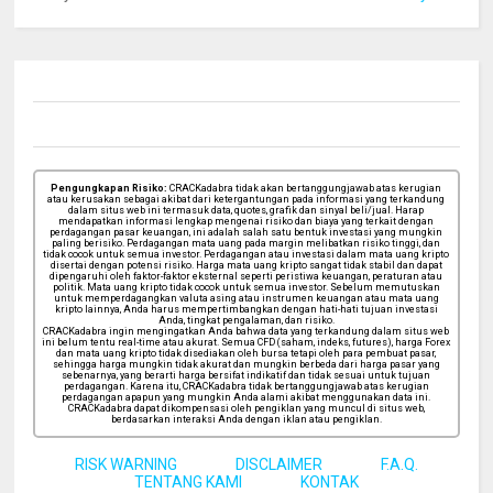
Pengungkapan Risiko:
CRACKadabra tidak akan bertanggungjawab atas kerugian
atau kerusakan sebagai akibat dari ketergantungan pada informasi yang terkandung
dalam situs web ini termasuk data, quotes, grafik dan sinyal beli/jual. Harap
mendapatkan informasi lengkap mengenai risiko dan biaya yang terkait dengan
perdagangan pasar keuangan, ini adalah salah satu bentuk investasi yang mungkin
paling berisiko. Perdagangan mata uang pada margin melibatkan risiko tinggi, dan
tidak cocok untuk semua investor. Perdagangan atau investasi dalam mata uang kripto
disertai dengan potensi risiko. Harga mata uang kripto sangat tidak stabil dan dapat
dipengaruhi oleh faktor-faktor eksternal seperti peristiwa keuangan, peraturan atau
politik. Mata uang kripto tidak cocok untuk semua investor. Sebelum memutuskan
untuk memperdagangkan valuta asing atau instrumen keuangan atau mata uang
kripto lainnya, Anda harus mempertimbangkan dengan hati-hati tujuan investasi
Anda, tingkat pengalaman, dan risiko.
CRACKadabra ingin mengingatkan Anda bahwa data yang terkandung dalam situs web
ini belum tentu real-time atau akurat. Semua CFD (saham, indeks, futures), harga Forex
dan mata uang kripto tidak disediakan oleh bursa tetapi oleh para pembuat pasar,
sehingga harga mungkin tidak akurat dan mungkin berbeda dari harga pasar yang
sebenarnya, yang berarti harga bersifat indikatif dan tidak sesuai untuk tujuan
perdagangan. Karena itu, CRACKadabra tidak bertanggungjawab atas kerugian
perdagangan apapun yang mungkin Anda alami akibat menggunakan data ini.
CRACKadabra dapat dikompensasi oleh pengiklan yang muncul di situs web,
berdasarkan interaksi Anda dengan iklan atau pengiklan.
RISK WARNING
DISCLAIMER
F.A.Q.
TENTANG KAMI
KONTAK