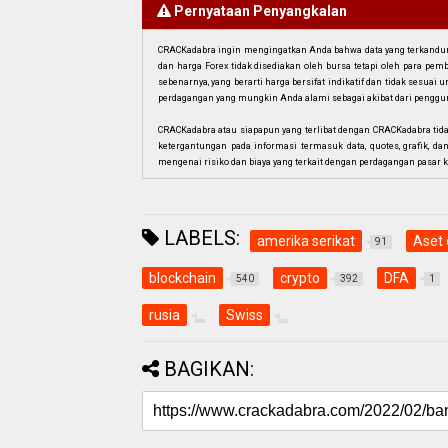
Pernyataan Penyangkalan
CRACKadabra ingin mengingatkan Anda bahwa data yang terkandung 
dan harga Forex tidak disediakan oleh bursa tetapi oleh para pe
sebenarnya, yang berarti harga bersifat indikatif dan tidak sesua
perdagangan yang mungkin Anda alami sebagai akibat dari penggun
CRACKadabra atau siapapun yang terlibat dengan CRACKadabra tid
ketergantungan pada informasi termasuk data, quotes, grafik, da
mengenai risiko dan biaya yang terkait dengan perdagangan pasar k
LABELS:
amerika serikat
Aset 
91
blockchain
crypto
DFA
540
392
1
rusia
Swiss
BAGIKAN: