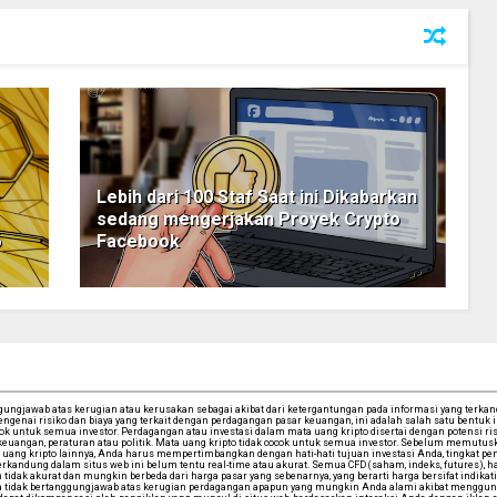
Lebih dari 100 Staf Saat ini Dikabarkan
sedang mengerjakan Proyek Crypto
o
Facebook
ngjawab atas kerugian atau kerusakan sebagai akibat dari ketergantungan pada informasi yang terkandu
ngenai risiko dan biaya yang terkait dengan perdagangan pasar keuangan, ini adalah salah satu bentuk
cok untuk semua investor. Perdagangan atau investasi dalam mata uang kripto disertai dengan potensi risi
iwa keuangan, peraturan atau politik. Mata uang kripto tidak cocok untuk semua investor. Sebelum memu
uang kripto lainnya, Anda harus mempertimbangkan dengan hati-hati tujuan investasi Anda, tingkat pen
andung dalam situs web ini belum tentu real-time atau akurat. Semua CFD (saham, indeks, futures), har
tidak akurat dan mungkin berbeda dari harga pasar yang sebenarnya, yang berarti harga bersifat indikati
tidak bertanggungjawab atas kerugian perdagangan apapun yang mungkin Anda alami akibat mengguna