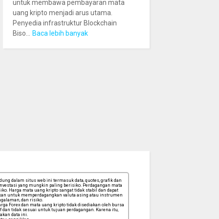
untuk membawa pembayaran mata
uang kripto menjadi arus utama.
Penyedia infrastruktur Blockchain
Biso...
Baca lebih banyak
ng dalam situs web ini termasuk data, quotes, grafik dan
 investasi yang mungkin paling berisiko. Perdagangan mata
ko. Harga mata uang kripto sangat tidak stabil dan dapat
tuskan untuk memperdagangkan valuta asing atau instrumen
galaman, dan risiko.
ga Forex dan mata uang kripto tidak disediakan oleh bursa
f dan tidak sesuai untuk tujuan perdagangan. Karena itu,
kan data ini.