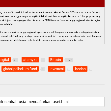
dalam situs web ini belum tentu real-time atau akurat. Semua CFD (saham, indeks, futures)
mbuat pasar, sehingga harga mungkin tidak akurat dan mungkin berbeda dari harga pasar yang
i untuk tujuan perdagangan. Oleh karena itu, CRACKadabra tidak bertanggungjawab atas kerugian
aan data ini.
ak akan menerima tanggungjawab apapun atas kehilangan atau kerusakan sebagai akibat dari
n sinyal beli/jual yang terdapat dalam situs web ini. Harap mendapatkan informasi lengkap
euangan, ini adalah salah satu bentuk investasi yang mungkin paling berisiko.
digital
atomyze
Bitcoin
71
1
1107
global palladium fund
investasi
london
1