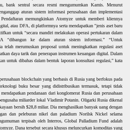
itu, bank sentral secara resmi mengumumkan Kamis. Menurut
nganggap aturan sistem informasi perusahaan dan implementasi
. Pendaftaran memungkinkan Atomyze untuk memberi kliennya
ital, atau DFA, di platformnya serta mendapatkan "jenis aset baru
ktifkan untuk “secara mandiri melakukan operasi pertukaran dalam
FA “dibangun ke dalam aturan sistem informasi.” “Untuk
 telah merumuskan proposal untuk meningkatkan regulasi aset
atkan daya tarik dan penerapan instrumen keuangan digital. Dalam
kan untuk dibahas dalam bentuk laporan konsultasi regulasi,” kata
perusahaan blockchain yang berbasis di Rusia yang berfokus pada
 teknologi buku besar yang didistribusikan termasuk, tetapi tidak
 mendapatkan pendanaan dari konglomerat Rusia dan perusahaan
 pengusaha miliarder lokal Vladimir Potanin. Oligarki Rusia dikenal
ekayaan bersih $28,8 miliar. Dia menghasilkan banyak uang dengan
gan dan peleburan nikel dan paladium Norilsk Nickel selama
ngumuman terpisah oleh Interros, Global Palladium Fund adalah
 Atomyze. Dana tersebut secara khusus meluncurkan komoditas yang