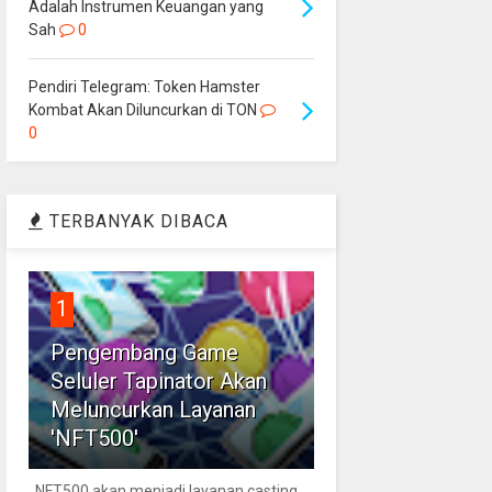
Adalah Instrumen Keuangan yang
Sah
0
Pendiri Telegram: Token Hamster
Kombat Akan Diluncurkan di TON
0
TERBANYAK DIBACA
1
Pengembang Game
Seluler Tapinator Akan
Meluncurkan Layanan
'NFT500'
NFT500 akan menjadi layanan casting