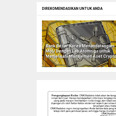
DIREKOMENDASIKAN UNTUK ANDA
Bank Besar Korea Menandatangani
MoU Dengan Lab Atomrigs untuk
Menjelajahi Manajemen Aset Crypt
Pengungkapan Risiko:
CRACKadabra tidak akan bertanggu
sinyal beli/jual. Harap mendapatkan informasi lengkap me
uang pada margin melibatkan risiko tinggi, dan tidak co
dipengaruhi oleh faktor-faktor eksternal seperti perist
keuangan atau mata 
CRACKadabra ingin mengingatkan Anda bahwa data yang terk
tetapi oleh para pembuat pasar, sehingga harga mungkin 
CRACKadabra 