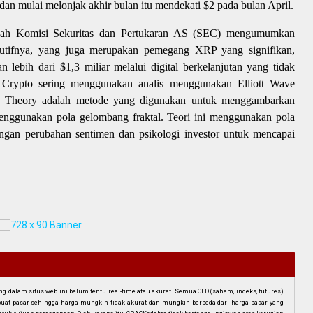
an mulai melonjak akhir bulan itu mendekati $2 pada bulan April.
lah Komisi Sekuritas dan Pertukaran AS (SEC) mengumumkan
utifnya, yang juga merupakan pemegang XRP yang signifikan,
bih dari $1,3 miliar melalui digital berkelanjutan yang tidak
ble Crypto sering menggunakan analis menggunakan Elliott Wave
ave Theory adalah metode yang digunakan untuk menggambarkan
enggunakan pola gelombang fraktal. Teori ini menggunakan pola
engan perubahan sentimen dan psikologi investor untuk mencapai
dalam situs web ini belum tentu real-time atau akurat. Semua CFD (saham, indeks, futures)
mbuat pasar, sehingga harga mungkin tidak akurat dan mungkin berbeda dari harga pasar yang