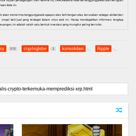
i untuk tujuan perdagangan. Oleh karena itu, CRACKadabra tidak bertanggungjawab atas kerugian
aan data ini.
ak akan menerima tanggungjawab apapun atas kehilangan atau kerusakan sebagai akibat dari
n sinyal beli/jual yang terdapat dalam situs web ini. Harap mendapatkan informasi lengkap
euangan, ini adalah salah satu bentuk investasi yang mungkin paling berisiko.
ncy
cryptoglobe
konsolidasi
Ripple
515
2