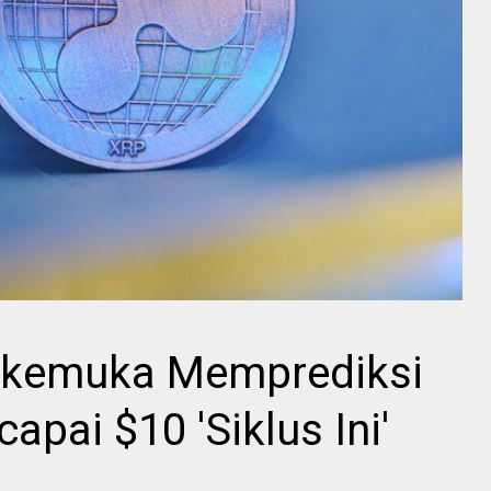
erkemuka Memprediksi
pai $10 'Siklus Ini'