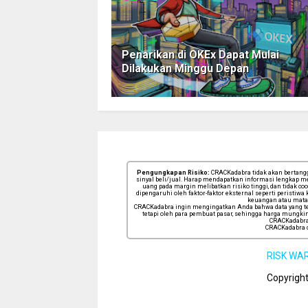
Penarikan di OKEx Dapat Mulai
Dilakukan Minggu Depan
Pengungkapan Risiko:
CRACKadabra tidak akan bertanggu
sinyal beli/jual. Harap mendapatkan informasi lengkap me
uang pada margin melibatkan risiko tinggi, dan tidak co
dipengaruhi oleh faktor-faktor eksternal seperti perist
keuangan atau mata 
CRACKadabra ingin mengingatkan Anda bahwa data yang terk
tetapi oleh para pembuat pasar, sehingga harga mungkin 
CRACKadabra 
CRACKadabra d
RISK WA
Copyrigh