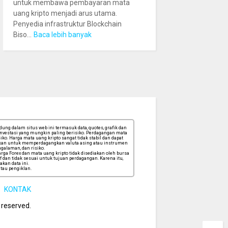
untuk membawa pembayaran mata
uang kripto menjadi arus utama.
Penyedia infrastruktur Blockchain
Biso...
Baca lebih banyak
ng dalam situs web ini termasuk data, quotes, grafik dan
 investasi yang mungkin paling berisiko. Perdagangan mata
ko. Harga mata uang kripto sangat tidak stabil dan dapat
tuskan untuk memperdagangkan valuta asing atau instrumen
galaman, dan risiko.
ga Forex dan mata uang kripto tidak disediakan oleh bursa
f dan tidak sesuai untuk tujuan perdagangan. Karena itu,
kan data ini.
tau pengiklan.
KONTAK
s reserved.