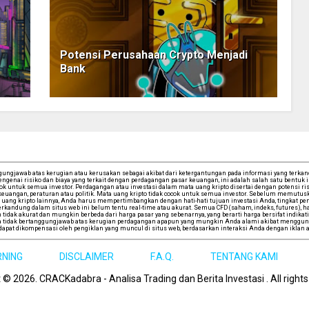
Potensi Perusahaan Crypto Menjadi
Bank
ngjawab atas kerugian atau kerusakan sebagai akibat dari ketergantungan pada informasi yang terkandu
ngenai risiko dan biaya yang terkait dengan perdagangan pasar keuangan, ini adalah salah satu bentuk
cok untuk semua investor. Perdagangan atau investasi dalam mata uang kripto disertai dengan potensi risi
iwa keuangan, peraturan atau politik. Mata uang kripto tidak cocok untuk semua investor. Sebelum memu
uang kripto lainnya, Anda harus mempertimbangkan dengan hati-hati tujuan investasi Anda, tingkat pen
andung dalam situs web ini belum tentu real-time atau akurat. Semua CFD (saham, indeks, futures), har
tidak akurat dan mungkin berbeda dari harga pasar yang sebenarnya, yang berarti harga bersifat indikati
tidak bertanggungjawab atas kerugian perdagangan apapun yang mungkin Anda alami akibat mengguna
apat dikompensasi oleh pengiklan yang muncul di situs web, berdasarkan interaksi Anda dengan iklan a
RNING
DISCLAIMER
F.A.Q.
TENTANG KAMI
t ©
2026
. CRACKadabra - Analisa Trading dan Berita Investasi .
All right