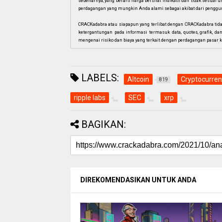
sebenarnya, yang berarti harga bersifat indikatif dan tidak sesua
perdagangan yang mungkin Anda alami sebagai akibat dari penggun
CRACKadabra atau siapapun yang terlibat dengan CRACKadabra tid
ketergantungan pada informasi termasuk data, quotes, grafik, da
mengenai risiko dan biaya yang terkait dengan perdagangan pasar k
LABELS:
Altcoin
Cryptocurre
819
ripple labs
SEC
xrp
BAGIKAN:
DIREKOMENDASIKAN UNTUK ANDA