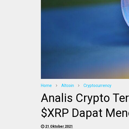
Home
Altcoin
Cryptocurrency
Analis Crypto T
$XRP Dapat Menca
21 Oktober 2021