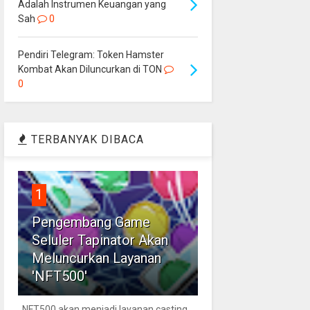
Adalah Instrumen Keuangan yang
Sah
0
Pendiri Telegram: Token Hamster
Kombat Akan Diluncurkan di TON
0
TERBANYAK DIBACA
1
Pengembang Game
Seluler Tapinator Akan
Meluncurkan Layanan
'NFT500'
NFT500 akan menjadi layanan casting