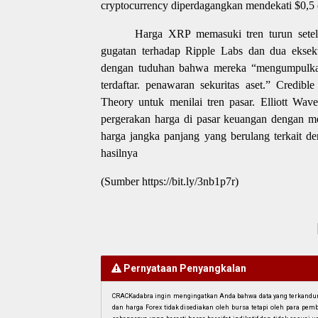
cryptocurrency diperdagangkan mendekati $0,5 d
Harga XRP memasuki tren turun sete
gugatan terhadap Ripple Labs dan dua eksek
dengan tuduhan bahwa mereka “mengumpulkan le
terdaftar. penawaran sekuritas aset.” Credi
Theory untuk menilai tren pasar. Elliott W
pergerakan harga di pasar keuangan dengan m
harga jangka panjang yang berulang terkait d
hasilnya
(Sumber https://bit.ly/3nb1p7r)
Pernyataan Penyangkalan
CRACKadabra ingin mengingatkan Anda bahwa data yang terkandung 
dan harga Forex tidak disediakan oleh bursa tetapi oleh para pe