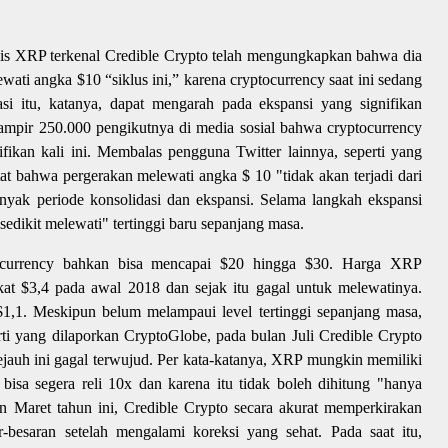
lis XRP terkenal Credible Crypto telah mengungkapkan bahwa dia
ati angka $10 “siklus ini,” karena cryptocurrency saat ini sedang
asi itu, katanya, dapat mengarah pada ekspansi yang signifikan
hampir 250.000 pengikutnya di media sosial bahwa cryptocurrency
ifikan kali ini. Membalas pengguna Twitter lainnya, seperti yang
at bahwa pergerakan melewati angka $ 10 "tidak akan terjadi dari
banyak periode konsolidasi dan ekspansi. Selama langkah ekspansi
sedikit melewati" tertinggi baru sepanjang masa.
tocurrency bahkan bisa mencapai $20 hingga $30. Harga XRP
ekat $3,4 pada awal 2018 dan sejak itu gagal untuk melewatinya.
$1,1. Meskipun belum melampaui level tertinggi sepanjang masa,
erti yang dilaporkan CryptoGlobe, pada bulan Juli Credible Crypto
jauh ini gagal terwujud. Per kata-katanya, XRP mungkin memiliki
 bisa segera reli 10x dan karena itu tidak boleh dihitung "hanya
n Maret tahun ini, Credible Crypto secara akurat memperkirakan
besaran setelah mengalami koreksi yang sehat. Pada saat itu,