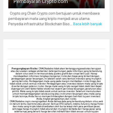
Pembayaran Crypto.com
Crypto.org Chain Crypto.com bertujuan untuk membawa
pembayaran mata uang kripto menjadi arus utama.
Penyedia infrastruktur Blockchain Biso...
Baca lebih banyak
Pengungkapan Risiko:
CRACKadabra tidak akan bertanggungjawab atas kerugian
atau kerusakan sebagai akibat dari ketergantungan pada informasi yang terkandung
dalam situs web ini termasuk data, quotes, grafik dan sinyal beli/jual. Harap
mendapatkan informasi lengkap mengenai risiko dan biaya yang terkait dengan
perdagangan pasar keuangan, ini adalah salah satu bentuk investasi yang mungkin
paling berisiko. Perdagangan mata uang pada margin melibatkan risiko tinggi, dan
tidak cocok untuk semua investor. Perdagangan atau investasi dalam mata uang kripto
disertai dengan potensi risiko. Harga mata uang kripto sangat tidak stabil dan dapat
dipengaruhi oleh faktor-faktor eksternal seperti peristiwa keuangan, peraturan atau
politik. Mata uang kripto tidak cocok untuk semua investor. Sebelum memutuskan
untuk memperdagangkan valuta asing atau instrumen keuangan atau mata uang
kripto lainnya, Anda harus mempertimbangkan dengan hati-hati tujuan investasi
Anda, tingkat pengalaman, dan risiko.
CRACKadabra ingin mengingatkan Anda bahwa data yang terkandung dalam situs web
ini belum tentu real-time atau akurat. Semua CFD (saham, indeks, futures), harga Forex
dan mata uang kripto tidak disediakan oleh bursa tetapi oleh para pembuat pasar,
sehingga harga mungkin tidak akurat dan mungkin berbeda dari harga pasar yang
sebenarnya, yang berarti harga bersifat indikatif dan tidak sesuai untuk tujuan