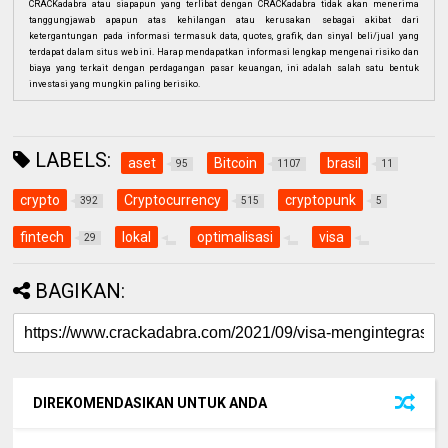
CRACKadabra atau siapapun yang terlibat dengan CRACKadabra tidak akan menerima
tanggungjawab apapun atas kehilangan atau kerusakan sebagai akibat dari
ketergantungan pada informasi termasuk data, quotes, grafik, dan sinyal beli/jual yang
terdapat dalam situs web ini. Harap mendapatkan informasi lengkap mengenai risiko dan
biaya yang terkait dengan perdagangan pasar keuangan, ini adalah salah satu bentuk
investasi yang mungkin paling berisiko.
LABELS:
aset
Bitcoin
brasil
95
1107
11
crypto
Cryptocurrency
cryptopunk
392
515
5
fintech
lokal
optimalisasi
visa
29
BAGIKAN:
DIREKOMENDASIKAN UNTUK ANDA