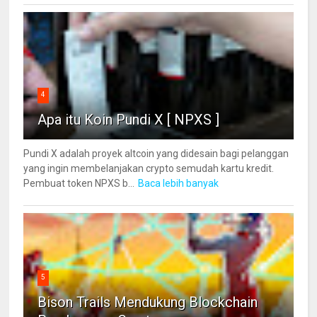
4
Apa itu Koin Pundi X [ NPXS ]
Pundi X adalah proyek altcoin yang didesain bagi pelanggan
yang ingin membelanjakan crypto semudah kartu kredit.
Pembuat token NPXS b...
Baca lebih banyak
5
Bison Trails Mendukung Blockchain