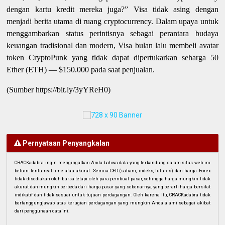
dengan kartu kredit mereka juga?” Visa tidak asing dengan
menjadi berita utama di ruang cryptocurrency. Dalam upaya untuk
menggambarkan status perintisnya sebagai perantara budaya
keuangan tradisional dan modern, Visa bulan lalu membeli avatar
token CryptoPunk yang tidak dapat dipertukarkan seharga 50
Ether (ETH) — $150.000 pada saat penjualan.
(Sumber https://bit.ly/3yYReH0)
Pernyataan Penyangkalan
CRACKadabra ingin mengingatkan Anda bahwa data yang terkandung dalam situs web ini
belum tentu real-time atau akurat. Semua CFD (saham, indeks, futures) dan harga Forex
tidak disediakan oleh bursa tetapi oleh para pembuat pasar, sehingga harga mungkin tidak
akurat dan mungkin berbeda dari harga pasar yang sebenarnya, yang berarti harga bersifat
indikatif dan tidak sesuai untuk tujuan perdagangan. Oleh karena itu, CRACKadabra tidak
bertanggungjawab atas kerugian perdagangan yang mungkin Anda alami sebagai akibat
dari penggunaan data ini.