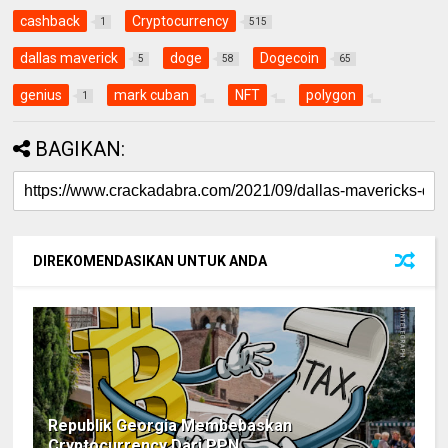
cashback
Cryptocurrency
1
515
dallas maverick
doge
Dogecoin
5
58
65
genius
mark cuban
NFT
polygon
1
BAGIKAN:
DIREKOMENDASIKAN UNTUK ANDA
Republik Georgia Membebaskan
Cryptocurrency Dari PPN