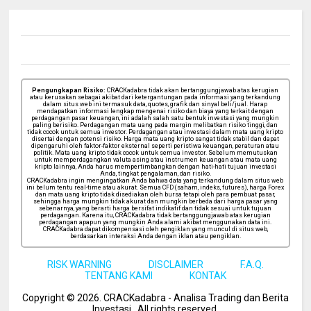
Pengungkapan Risiko:
CRACKadabra tidak akan bertanggungjawab atas kerugian
atau kerusakan sebagai akibat dari ketergantungan pada informasi yang terkandung
dalam situs web ini termasuk data, quotes, grafik dan sinyal beli/jual. Harap
mendapatkan informasi lengkap mengenai risiko dan biaya yang terkait dengan
perdagangan pasar keuangan, ini adalah salah satu bentuk investasi yang mungkin
paling berisiko. Perdagangan mata uang pada margin melibatkan risiko tinggi, dan
tidak cocok untuk semua investor. Perdagangan atau investasi dalam mata uang kripto
disertai dengan potensi risiko. Harga mata uang kripto sangat tidak stabil dan dapat
dipengaruhi oleh faktor-faktor eksternal seperti peristiwa keuangan, peraturan atau
politik. Mata uang kripto tidak cocok untuk semua investor. Sebelum memutuskan
untuk memperdagangkan valuta asing atau instrumen keuangan atau mata uang
kripto lainnya, Anda harus mempertimbangkan dengan hati-hati tujuan investasi
Anda, tingkat pengalaman, dan risiko.
CRACKadabra ingin mengingatkan Anda bahwa data yang terkandung dalam situs web
ini belum tentu real-time atau akurat. Semua CFD (saham, indeks, futures), harga Forex
dan mata uang kripto tidak disediakan oleh bursa tetapi oleh para pembuat pasar,
sehingga harga mungkin tidak akurat dan mungkin berbeda dari harga pasar yang
sebenarnya, yang berarti harga bersifat indikatif dan tidak sesuai untuk tujuan
perdagangan. Karena itu, CRACKadabra tidak bertanggungjawab atas kerugian
perdagangan apapun yang mungkin Anda alami akibat menggunakan data ini.
CRACKadabra dapat dikompensasi oleh pengiklan yang muncul di situs web,
berdasarkan interaksi Anda dengan iklan atau pengiklan.
RISK WARNING
DISCLAIMER
F.A.Q.
TENTANG KAMI
KONTAK
Copyright ©
2026
. CRACKadabra - Analisa Trading dan Berita
Investasi .
All rights reserved.