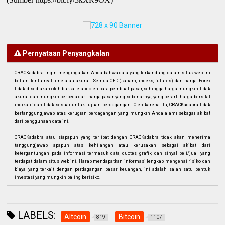
Pernyataan Penyangkalan
CRACKadabra ingin mengingatkan Anda bahwa data yang terkandung dalam situs web ini
belum tentu real-time atau akurat. Semua CFD (saham, indeks, futures) dan harga Forex
tidak disediakan oleh bursa tetapi oleh para pembuat pasar, sehingga harga mungkin tidak
akurat dan mungkin berbeda dari harga pasar yang sebenarnya, yang berarti harga bersifat
indikatif dan tidak sesuai untuk tujuan perdagangan. Oleh karena itu, CRACKadabra tidak
bertanggungjawab atas kerugian perdagangan yang mungkin Anda alami sebagai akibat
dari penggunaan data ini.
CRACKadabra atau siapapun yang terlibat dengan CRACKadabra tidak akan menerima
tanggungjawab apapun atas kehilangan atau kerusakan sebagai akibat dari
ketergantungan pada informasi termasuk data, quotes, grafik, dan sinyal beli/jual yang
terdapat dalam situs web ini. Harap mendapatkan informasi lengkap mengenai risiko dan
biaya yang terkait dengan perdagangan pasar keuangan, ini adalah salah satu bentuk
investasi yang mungkin paling berisiko.
LABELS:
Altcoin
Bitcoin
819
1107