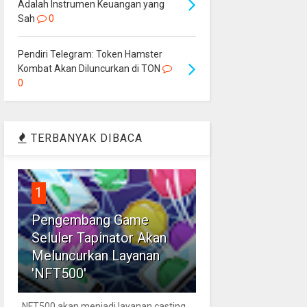
Adalah Instrumen Keuangan yang
Sah
0
Pendiri Telegram: Token Hamster
Kombat Akan Diluncurkan di TON
0
TERBANYAK DIBACA
1
Pengembang Game
Seluler Tapinator Akan
Meluncurkan Layanan
'NFT500'
NFT500 akan menjadi layanan casting