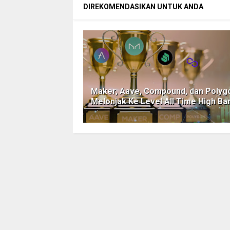
DIREKOMENDASIKAN UNTUK ANDA
Maker, Aave, Compound, dan Polyg
Melonjak Ke Level All Time High Ba