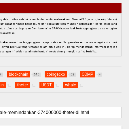
dalam situs web ini belum tentu real-time atau akurat. Semua CFD (saham, indeks, futures)
mbuat pasar, sehingga harga mungkin tidak akurat dan mungkin berbeda dari harga pasar yang
i untuk tujuan perdagangan. Oleh karena itu, CRACKadabra tidak bertanggungjawab atas kerugian
aan data ini.
ak akan menerima tanggungjawab apapun atas kehilangan atau kerusakan sebagai akibat dari
n sinyal beli/jual yang terdapat dalam situs web ini. Harap mendapatkan informasi lengkap
euangan, ini adalah salah satu bentuk investasi yang mungkin paling berisiko.
blockchain
coingecko
COMP
7
540
32
4
in
theter
USDT
whale