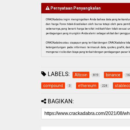
Pernyataan Penyangkalan
CRACKadabra ingin mengingatkan Anda bahwa data yang terkandung 
dan harga Forex tidak disediakan oleh bursa tetapi oleh para pe
sebenarnya, yang berarti harga bersifat indikatif dan tidak sesua
perdagangan yang mungkin Anda alami sebagai akibat dari penggun
CRACKadabra atau siapapun yang terlibat dengan CRACKadabra tid
ketergantungan pada informasi termasuk data, quotes, grafik, da
mengenai risiko dan biaya yang terkait dengan perdagangan pasar k
LABELS:
Altcoin
binance
819
16
compound
ethereum
stableco
3
224
BAGIKAN: