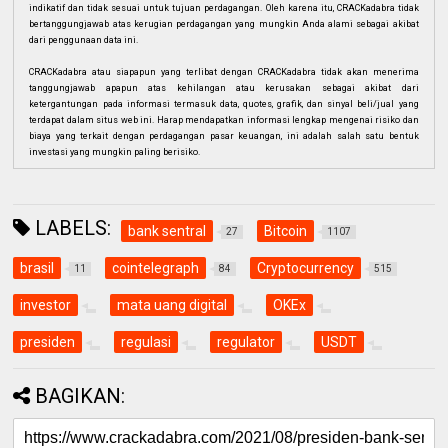
indikatif dan tidak sesuai untuk tujuan perdagangan. Oleh karena itu, CRACKadabra tidak
bertanggungjawab atas kerugian perdagangan yang mungkin Anda alami sebagai akibat
dari penggunaan data ini.
CRACKadabra atau siapapun yang terlibat dengan CRACKadabra tidak akan menerima
tanggungjawab apapun atas kehilangan atau kerusakan sebagai akibat dari
ketergantungan pada informasi termasuk data, quotes, grafik, dan sinyal beli/jual yang
terdapat dalam situs web ini. Harap mendapatkan informasi lengkap mengenai risiko dan
biaya yang terkait dengan perdagangan pasar keuangan, ini adalah salah satu bentuk
investasi yang mungkin paling berisiko.
LABELS:
bank sentral
Bitcoin
27
1107
brasil
cointelegraph
Cryptocurrency
11
84
515
investor
mata uang digital
OKEx
presiden
regulasi
regulator
USDT
BAGIKAN: