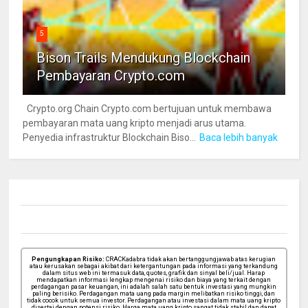
5
Bison Trails Mendukung Blockchain
Pembayaran Crypto.com
Crypto.org Chain Crypto.com bertujuan untuk membawa
pembayaran mata uang kripto menjadi arus utama.
Penyedia infrastruktur Blockchain Biso...
Baca lebih banyak
Pengungkapan Risiko:
CRACKadabra tidak akan bertanggungjawab atas kerugian
atau kerusakan sebagai akibat dari ketergantungan pada informasi yang terkandung
dalam situs web ini termasuk data, quotes, grafik dan sinyal beli/jual. Harap
mendapatkan informasi lengkap mengenai risiko dan biaya yang terkait dengan
perdagangan pasar keuangan, ini adalah salah satu bentuk investasi yang mungkin
paling berisiko. Perdagangan mata uang pada margin melibatkan risiko tinggi, dan
tidak cocok untuk semua investor. Perdagangan atau investasi dalam mata uang kripto
disertai dengan potensi risiko. Harga mata uang kripto sangat tidak stabil dan dapat