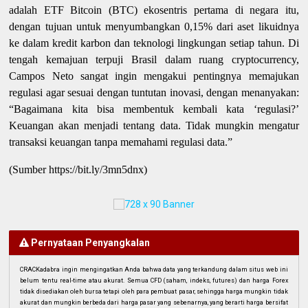
adalah ETF Bitcoin (BTC) ekosentris pertama di negara itu,
dengan tujuan untuk menyumbangkan 0,15% dari aset likuidnya
ke dalam kredit karbon dan teknologi lingkungan setiap tahun. Di
tengah kemajuan terpuji Brasil dalam ruang cryptocurrency,
Campos Neto sangat ingin mengakui pentingnya memajukan
regulasi agar sesuai dengan tuntutan inovasi, dengan menanyakan:
“Bagaimana kita bisa membentuk kembali kata ‘regulasi?’
Keuangan akan menjadi tentang data. Tidak mungkin mengatur
transaksi keuangan tanpa memahami regulasi data.”
(Sumber https://bit.ly/3mn5dnx)
Pernyataan Penyangkalan
CRACKadabra ingin mengingatkan Anda bahwa data yang terkandung dalam situs web ini
belum tentu real-time atau akurat. Semua CFD (saham, indeks, futures) dan harga Forex
tidak disediakan oleh bursa tetapi oleh para pembuat pasar, sehingga harga mungkin tidak
akurat dan mungkin berbeda dari harga pasar yang sebenarnya, yang berarti harga bersifat