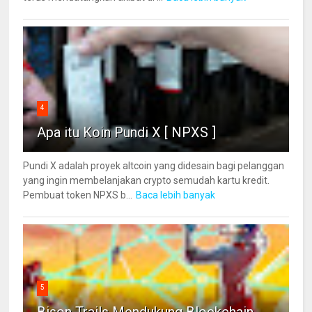
4
Apa itu Koin Pundi X [ NPXS ]
Pundi X adalah proyek altcoin yang didesain bagi pelanggan
yang ingin membelanjakan crypto semudah kartu kredit.
Pembuat token NPXS b...
Baca lebih banyak
5
Bison Trails Mendukung Blockchain