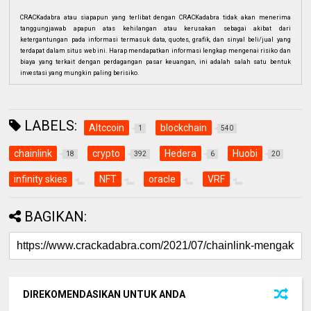
CRACKadabra atau siapapun yang terlibat dengan CRACKadabra tidak akan menerima
tanggungjawab apapun atas kehilangan atau kerusakan sebagai akibat dari
ketergantungan pada informasi termasuk data, quotes, grafik, dan sinyal beli/jual yang
terdapat dalam situs web ini. Harap mendapatkan informasi lengkap mengenai risiko dan
biaya yang terkait dengan perdagangan pasar keuangan, ini adalah salah satu bentuk
investasi yang mungkin paling berisiko.
LABELS:
Altccoin
blockchain
1
540
chainlink
crypto
Hedera
Huobi
18
392
6
20
infinity skies
NFT
oracle
VRF
BAGIKAN:
DIREKOMENDASIKAN UNTUK ANDA