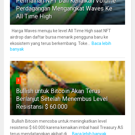
Permainan NFT Dan Kenaikan Volume
Perdagangan Mengangkat Waves Ke
All Time High
Harga Waves menuju ke level All Time High saat NFT
airdrop dan daftar bursa menarik pengguna baru ke
ekosistem yang terus berkembang. Toke...
Baca lebih
banyak
3
Bullish untuk Bitcoin Akan Terus
Berlanjut Setelah Menembus Level
Resistansi $ 60.000
Bullish Bitcoin mencoba untuk meningkatkan level
resistensi $ 60.000 karena kenaikan imbal hasil Treasury AS
terus mendatangkan akibat di ...
Baca lebih banyak