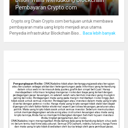
Pembayaran Crypto.com
Crypto.org Chain Crypto.com bertujuan untuk membawa
pembayaran mata uang kripto menjadi arus utama.
Penyedia infrastruktur Blockchain Biso...
Baca lebih banyak
Pengungkapan Risiko:
CRACKadabra tidak akan bertanggungjawab atas kerugian
atau kerusakan sebagai akibat dari ketergantungan pada informasi yang terkandung
dalam situs web ini termasuk data, quotes, grafik dan sinyal beli/jual. Harap
mendapatkan informasi lengkap mengenai risiko dan biaya yang terkait dengan
perdagangan pasar keuangan, ini adalah salah satu bentuk investasi yang mungkin
paling berisiko. Perdagangan mata uang pada margin melibatkan risiko tinggi, dan
tidak cocok untuk semua investor. Perdagangan atau investasi dalam mata uang kripto
disertai dengan potensi risiko. Harga mata uang kripto sangat tidak stabil dan dapat
dipengaruhi oleh faktor-faktor eksternal seperti peristiwa keuangan, peraturan atau
politik. Mata uang kripto tidak cocok untuk semua investor. Sebelum memutuskan
untuk memperdagangkan valuta asing atau instrumen keuangan atau mata uang
kripto lainnya, Anda harus mempertimbangkan dengan hati-hati tujuan investasi
Anda, tingkat pengalaman, dan risiko.
CRACKadabra ingin mengingatkan Anda bahwa data yang terkandung dalam situs web
ini belum tentu real-time atau akurat. Semua CFD (saham, indeks, futures), harga Forex
dan mata uang kripto tidak disediakan oleh bursa tetapi oleh para pembuat pasar,