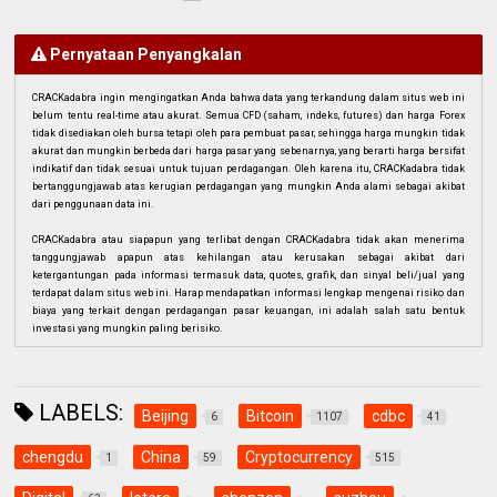
Pernyataan Penyangkalan
CRACKadabra ingin mengingatkan Anda bahwa data yang terkandung dalam situs web ini
belum tentu real-time atau akurat. Semua CFD (saham, indeks, futures) dan harga Forex
tidak disediakan oleh bursa tetapi oleh para pembuat pasar, sehingga harga mungkin tidak
akurat dan mungkin berbeda dari harga pasar yang sebenarnya, yang berarti harga bersifat
indikatif dan tidak sesuai untuk tujuan perdagangan. Oleh karena itu, CRACKadabra tidak
bertanggungjawab atas kerugian perdagangan yang mungkin Anda alami sebagai akibat
dari penggunaan data ini.
CRACKadabra atau siapapun yang terlibat dengan CRACKadabra tidak akan menerima
tanggungjawab apapun atas kehilangan atau kerusakan sebagai akibat dari
ketergantungan pada informasi termasuk data, quotes, grafik, dan sinyal beli/jual yang
terdapat dalam situs web ini. Harap mendapatkan informasi lengkap mengenai risiko dan
biaya yang terkait dengan perdagangan pasar keuangan, ini adalah salah satu bentuk
investasi yang mungkin paling berisiko.
LABELS:
Beijing
Bitcoin
cdbc
6
1107
41
chengdu
China
Cryptocurrency
1
59
515