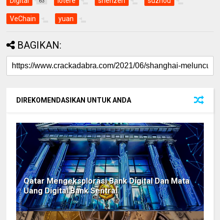
Digital
lotere
shenzen
suzhou
63
VeChain
yuan
BAGIKAN:
DIREKOMENDASIKAN UNTUK ANDA
Qatar Mengeksplorasi Bank Digital Dan Mata
Uang Digital Bank Sentral