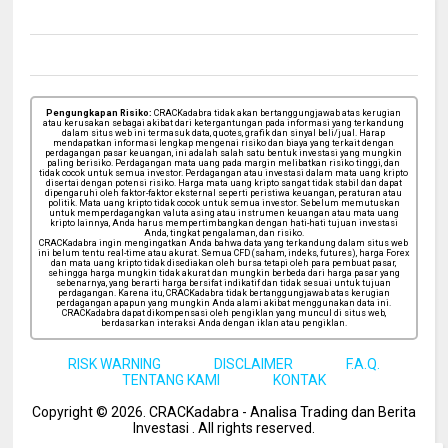
Pengungkapan Risiko:
CRACKadabra tidak akan bertanggungjawab atas kerugian
atau kerusakan sebagai akibat dari ketergantungan pada informasi yang terkandung
dalam situs web ini termasuk data, quotes, grafik dan sinyal beli/jual. Harap
mendapatkan informasi lengkap mengenai risiko dan biaya yang terkait dengan
perdagangan pasar keuangan, ini adalah salah satu bentuk investasi yang mungkin
paling berisiko. Perdagangan mata uang pada margin melibatkan risiko tinggi, dan
tidak cocok untuk semua investor. Perdagangan atau investasi dalam mata uang kripto
disertai dengan potensi risiko. Harga mata uang kripto sangat tidak stabil dan dapat
dipengaruhi oleh faktor-faktor eksternal seperti peristiwa keuangan, peraturan atau
politik. Mata uang kripto tidak cocok untuk semua investor. Sebelum memutuskan
untuk memperdagangkan valuta asing atau instrumen keuangan atau mata uang
kripto lainnya, Anda harus mempertimbangkan dengan hati-hati tujuan investasi
Anda, tingkat pengalaman, dan risiko.
CRACKadabra ingin mengingatkan Anda bahwa data yang terkandung dalam situs web
ini belum tentu real-time atau akurat. Semua CFD (saham, indeks, futures), harga Forex
dan mata uang kripto tidak disediakan oleh bursa tetapi oleh para pembuat pasar,
sehingga harga mungkin tidak akurat dan mungkin berbeda dari harga pasar yang
sebenarnya, yang berarti harga bersifat indikatif dan tidak sesuai untuk tujuan
perdagangan. Karena itu, CRACKadabra tidak bertanggungjawab atas kerugian
perdagangan apapun yang mungkin Anda alami akibat menggunakan data ini.
CRACKadabra dapat dikompensasi oleh pengiklan yang muncul di situs web,
berdasarkan interaksi Anda dengan iklan atau pengiklan.
RISK WARNING
DISCLAIMER
F.A.Q.
TENTANG KAMI
KONTAK
Copyright ©
2026
. CRACKadabra - Analisa Trading dan Berita
Investasi .
All rights reserved.