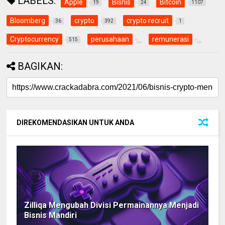
LABELS:
Apple
Bisnis
Bitcoin
19
24
1107
Bloomberg
crypto
crypto recruit
36
392
1
Cryptocurrency
perusahaan
remunerasi
515
BAGIKAN:
DIREKOMENDASIKAN UNTUK ANDA
Zilliqa Mengubah Divisi Permainannya Menjadi
Bisnis Mandiri