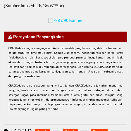
(Sumber https://bit.ly/3wW75pr)
Pernyataan Penyangkalan
CRACKadabra ingin mengingatkan Anda bahwa data yang terkandung dalam situs web ini
belum tentu real-time atau akurat. Semua CFD (saham, indeks, futures) dan harga Forex
tidak disediakan oleh bursa tetapi oleh para pembuat pasar, sehingga harga mungkin tidak
akurat dan mungkin berbeda dari harga pasar yang sebenarnya, yang berarti harga bersifat
indikatif dan tidak sesuai untuk tujuan perdagangan. Oleh karena itu, CRACKadabra tidak
bertanggungjawab atas kerugian perdagangan yang mungkin Anda alami sebagai akibat
dari penggunaan data ini.
CRACKadabra atau siapapun yang terlibat dengan CRACKadabra tidak akan menerima
tanggungjawab apapun atas kehilangan atau kerusakan sebagai akibat dari
ketergantungan pada informasi termasuk data, quotes, grafik, dan sinyal beli/jual yang
terdapat dalam situs web ini. Harap mendapatkan informasi lengkap mengenai risiko dan
biaya yang terkait dengan perdagangan pasar keuangan, ini adalah salah satu bentuk
investasi yang mungkin paling berisiko.