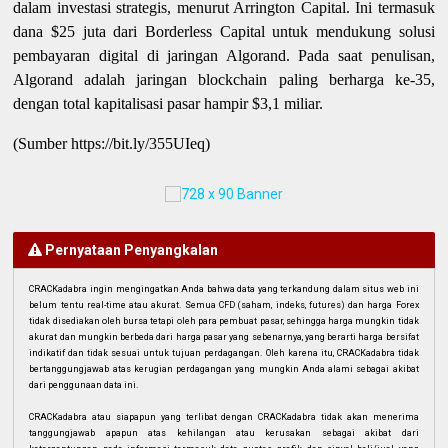
dalam investasi strategis, menurut Arrington Capital. Ini termasuk
dana $25 juta dari Borderless Capital untuk mendukung solusi
pembayaran digital di jaringan Algorand. Pada saat penulisan,
Algorand adalah jaringan blockchain paling berharga ke-35,
dengan total kapitalisasi pasar hampir $3,1 miliar.
(Sumber https://bit.ly/355UIeq)
Pernyataan Penyangkalan
CRACKadabra ingin mengingatkan Anda bahwa data yang terkandung dalam situs web ini
belum tentu real-time atau akurat. Semua CFD (saham, indeks, futures) dan harga Forex
tidak disediakan oleh bursa tetapi oleh para pembuat pasar, sehingga harga mungkin tidak
akurat dan mungkin berbeda dari harga pasar yang sebenarnya, yang berarti harga bersifat
indikatif dan tidak sesuai untuk tujuan perdagangan. Oleh karena itu, CRACKadabra tidak
bertanggungjawab atas kerugian perdagangan yang mungkin Anda alami sebagai akibat
dari penggunaan data ini.
CRACKadabra atau siapapun yang terlibat dengan CRACKadabra tidak akan menerima
tanggungjawab apapun atas kehilangan atau kerusakan sebagai akibat dari