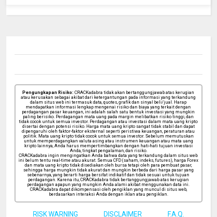
Pengungkapan Risiko:
CRACKadabra tidak akan bertanggungjawab atas kerugian
atau kerusakan sebagai akibat dari ketergantungan pada informasi yang terkandung
dalam situs web ini termasuk data, quotes, grafik dan sinyal beli/jual. Harap
mendapatkan informasi lengkap mengenai risiko dan biaya yang terkait dengan
perdagangan pasar keuangan, ini adalah salah satu bentuk investasi yang mungkin
paling berisiko. Perdagangan mata uang pada margin melibatkan risiko tinggi, dan
tidak cocok untuk semua investor. Perdagangan atau investasi dalam mata uang kripto
disertai dengan potensi risiko. Harga mata uang kripto sangat tidak stabil dan dapat
dipengaruhi oleh faktor-faktor eksternal seperti peristiwa keuangan, peraturan atau
politik. Mata uang kripto tidak cocok untuk semua investor. Sebelum memutuskan
untuk memperdagangkan valuta asing atau instrumen keuangan atau mata uang
kripto lainnya, Anda harus mempertimbangkan dengan hati-hati tujuan investasi
Anda, tingkat pengalaman, dan risiko.
CRACKadabra ingin mengingatkan Anda bahwa data yang terkandung dalam situs web
ini belum tentu real-time atau akurat. Semua CFD (saham, indeks, futures), harga Forex
dan mata uang kripto tidak disediakan oleh bursa tetapi oleh para pembuat pasar,
sehingga harga mungkin tidak akurat dan mungkin berbeda dari harga pasar yang
sebenarnya, yang berarti harga bersifat indikatif dan tidak sesuai untuk tujuan
perdagangan. Karena itu, CRACKadabra tidak bertanggungjawab atas kerugian
perdagangan apapun yang mungkin Anda alami akibat menggunakan data ini.
CRACKadabra dapat dikompensasi oleh pengiklan yang muncul di situs web,
berdasarkan interaksi Anda dengan iklan atau pengiklan.
RISK WARNING
DISCLAIMER
F.A.Q.