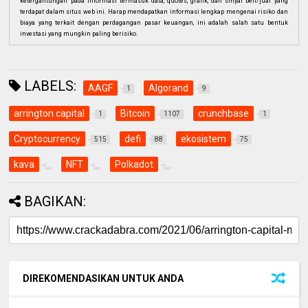
ketergantungan pada informasi termasuk data, quotes, grafik, dan sinyal beli/jual yang
terdapat dalam situs web ini. Harap mendapatkan informasi lengkap mengenai risiko dan
biaya yang terkait dengan perdagangan pasar keuangan, ini adalah salah satu bentuk
investasi yang mungkin paling berisiko.
LABELS:
AAGF
Algorand
1
9
arrington capital
Bitcoin
crunchbase
1
1107
1
Cryptocurrency
defi
ekosistem
515
88
75
kava
NFT
Polkadot
BAGIKAN:
DIREKOMENDASIKAN UNTUK ANDA