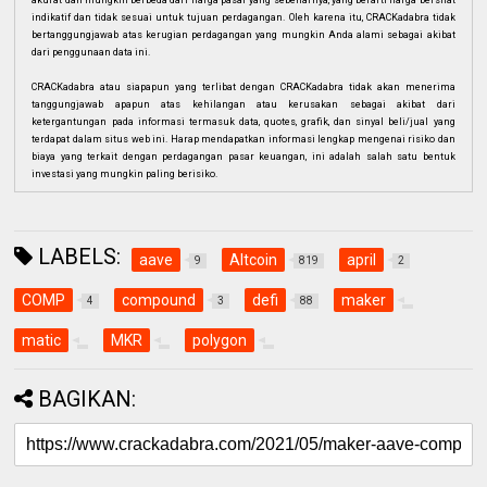
indikatif dan tidak sesuai untuk tujuan perdagangan. Oleh karena itu, CRACKadabra tidak
bertanggungjawab atas kerugian perdagangan yang mungkin Anda alami sebagai akibat
dari penggunaan data ini.
CRACKadabra atau siapapun yang terlibat dengan CRACKadabra tidak akan menerima
tanggungjawab apapun atas kehilangan atau kerusakan sebagai akibat dari
ketergantungan pada informasi termasuk data, quotes, grafik, dan sinyal beli/jual yang
terdapat dalam situs web ini. Harap mendapatkan informasi lengkap mengenai risiko dan
biaya yang terkait dengan perdagangan pasar keuangan, ini adalah salah satu bentuk
investasi yang mungkin paling berisiko.
LABELS:
aave
Altcoin
april
9
819
2
COMP
compound
defi
maker
4
3
88
matic
MKR
polygon
BAGIKAN: