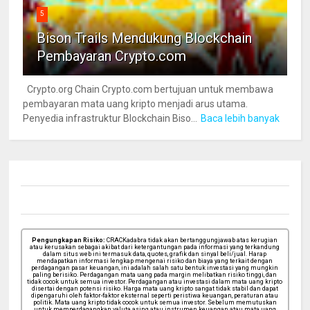
5
Bison Trails Mendukung Blockchain
Pembayaran Crypto.com
Crypto.org Chain Crypto.com bertujuan untuk membawa
pembayaran mata uang kripto menjadi arus utama.
Penyedia infrastruktur Blockchain Biso...
Baca lebih banyak
Pengungkapan Risiko:
CRACKadabra tidak akan bertanggungjawab atas kerugian
atau kerusakan sebagai akibat dari ketergantungan pada informasi yang terkandung
dalam situs web ini termasuk data, quotes, grafik dan sinyal beli/jual. Harap
mendapatkan informasi lengkap mengenai risiko dan biaya yang terkait dengan
perdagangan pasar keuangan, ini adalah salah satu bentuk investasi yang mungkin
paling berisiko. Perdagangan mata uang pada margin melibatkan risiko tinggi, dan
tidak cocok untuk semua investor. Perdagangan atau investasi dalam mata uang kripto
disertai dengan potensi risiko. Harga mata uang kripto sangat tidak stabil dan dapat
dipengaruhi oleh faktor-faktor eksternal seperti peristiwa keuangan, peraturan atau
politik. Mata uang kripto tidak cocok untuk semua investor. Sebelum memutuskan
untuk memperdagangkan valuta asing atau instrumen keuangan atau mata uang