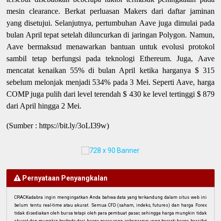
mesin clearance. Berkat perluasan Makers dari daftar jaminan
yang disetujui. Selanjutnya, pertumbuhan Aave juga dimulai pada
bulan April tepat setelah diluncurkan di jaringan Polygon. Namun,
Aave bermaksud menawarkan bantuan untuk evolusi protokol
sambil tetap berfungsi pada teknologi Ethereum. Juga, Aave
mencatat kenaikan 55% di bulan April ketika harganya $ 315
sebelum melonjak menjadi 534% pada 3 Mei. Seperti Aave, harga
COMP juga pulih dari level terendah $ 430 ke level tertinggi $ 879
dari April hingga 2 Mei.
(Sumber : https://bit.ly/3oLI39w)
Pernyataan Penyangkalan
CRACKadabra ingin mengingatkan Anda bahwa data yang terkandung dalam situs web ini
belum tentu real-time atau akurat. Semua CFD (saham, indeks, futures) dan harga Forex
tidak disediakan oleh bursa tetapi oleh para pembuat pasar, sehingga harga mungkin tidak
akurat dan mungkin berbeda dari harga pasar yang sebenarnya, yang berarti harga bersifat