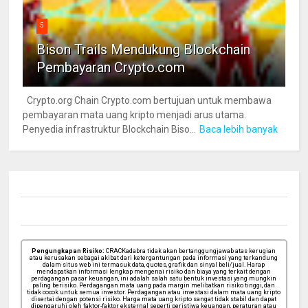
5
Bison Trails Mendukung Blockchain
Pembayaran Crypto.com
Crypto.org Chain Crypto.com bertujuan untuk membawa
pembayaran mata uang kripto menjadi arus utama.
Penyedia infrastruktur Blockchain Biso...
Baca lebih banyak
Pengungkapan Risiko:
CRACKadabra tidak akan bertanggungjawab atas kerugian
atau kerusakan sebagai akibat dari ketergantungan pada informasi yang terkandung
dalam situs web ini termasuk data, quotes, grafik dan sinyal beli/jual. Harap
mendapatkan informasi lengkap mengenai risiko dan biaya yang terkait dengan
perdagangan pasar keuangan, ini adalah salah satu bentuk investasi yang mungkin
paling berisiko. Perdagangan mata uang pada margin melibatkan risiko tinggi, dan
tidak cocok untuk semua investor. Perdagangan atau investasi dalam mata uang kripto
disertai dengan potensi risiko. Harga mata uang kripto sangat tidak stabil dan dapat
dipengaruhi oleh faktor-faktor eksternal seperti peristiwa keuangan, peraturan atau