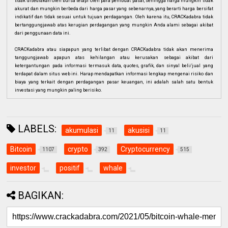
tidak disediakan oleh bursa tetapi oleh para pembuat pasar, sehingga harga mungkin tidak
akurat dan mungkin berbeda dari harga pasar yang sebenarnya, yang berarti harga bersifat
indikatif dan tidak sesuai untuk tujuan perdagangan. Oleh karena itu, CRACKadabra tidak
bertanggungjawab atas kerugian perdagangan yang mungkin Anda alami sebagai akibat
dari penggunaan data ini.
CRACKadabra atau siapapun yang terlibat dengan CRACKadabra tidak akan menerima
tanggungjawab apapun atas kehilangan atau kerusakan sebagai akibat dari
ketergantungan pada informasi termasuk data, quotes, grafik, dan sinyal beli/jual yang
terdapat dalam situs web ini. Harap mendapatkan informasi lengkap mengenai risiko dan
biaya yang terkait dengan perdagangan pasar keuangan, ini adalah salah satu bentuk
investasi yang mungkin paling berisiko.
LABELS:
akumulasi
akusisi
11
11
Bitcoin
crypto
Cryptocurrency
1107
392
515
investor
positif
whale
BAGIKAN: