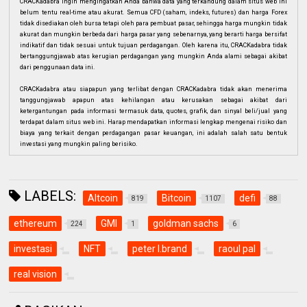
CRACKadabra ingin mengingatkan Anda bahwa data yang terkandung dalam situs web ini
belum tentu real-time atau akurat. Semua CFD (saham, indeks, futures) dan harga Forex
tidak disediakan oleh bursa tetapi oleh para pembuat pasar, sehingga harga mungkin tidak
akurat dan mungkin berbeda dari harga pasar yang sebenarnya, yang berarti harga bersifat
indikatif dan tidak sesuai untuk tujuan perdagangan. Oleh karena itu, CRACKadabra tidak
bertanggungjawab atas kerugian perdagangan yang mungkin Anda alami sebagai akibat
dari penggunaan data ini.
CRACKadabra atau siapapun yang terlibat dengan CRACKadabra tidak akan menerima
tanggungjawab apapun atas kehilangan atau kerusakan sebagai akibat dari
ketergantungan pada informasi termasuk data, quotes, grafik, dan sinyal beli/jual yang
terdapat dalam situs web ini. Harap mendapatkan informasi lengkap mengenai risiko dan
biaya yang terkait dengan perdagangan pasar keuangan, ini adalah salah satu bentuk
investasi yang mungkin paling berisiko.
LABELS:
Altcoin
Bitcoin
defi
819
1107
88
ethereum
GMI
goldman sachs
224
1
6
investasi
NFT
peter l.brand
raoul pal
real vision