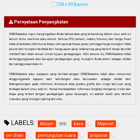
Pernyataan Penyangkalan
CRACKadabra ingin mengingatkan Anda bahwa data yang terkandung dalam situs web ini
belum tentu real-time atau akurat. Semua CFD (saham, indeks, futures) dan harga Forex
tidak disediakan oleh bursa tetapi oleh para pembuat pasar, sehingga harga mungkin tidak
akurat dan mungkin berbeda dari harga pasar yang sebenarnya, yang berarti harga bersifat
indikatif dan tidak sesuai untuk tujuan perdagangan. Oleh karena itu, CRACKadabra tidak
bertanggungjawab atas kerugian perdagangan yang mungkin Anda alami sebagai akibat
dari penggunaan data ini.
CRACKadabra atau siapapun yang terlibat dengan CRACKadabra tidak akan menerima
tanggungjawab apapun atas kehilangan atau kerusakan sebagai akibat dari
ketergantungan pada informasi termasuk data, quotes, grafik, dan sinyal beli/jual yang
terdapat dalam situs web ini. Harap mendapatkan informasi lengkap mengenai risiko dan
biaya yang terkait dengan perdagangan pasar keuangan, ini adalah salah satu bentuk
investasi yang mungkin paling berisiko.
LABELS:
Altcoin
kava
Mainnet
819
on-chain
pemungutan suara
proposal