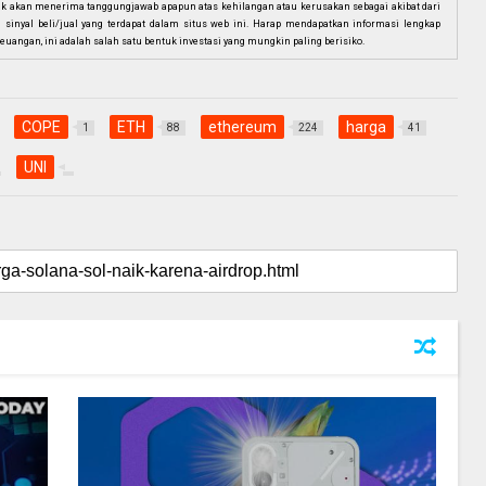
ak akan menerima tanggungjawab apapun atas kehilangan atau kerusakan sebagai akibat dari
n sinyal beli/jual yang terdapat dalam situs web ini. Harap mendapatkan informasi lengkap
euangan, ini adalah salah satu bentuk investasi yang mungkin paling berisiko.
COPE
ETH
ethereum
harga
1
88
224
41
UNI