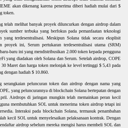
EME akan dikenang karena penerima diberi hadiah mulai dari $
g token.
g telah melihat banyak proyek diluncurkan dengan airdrop dalam
royek sumber terbuka yang berfokus pada pemanfaatan teknologi
yang terdesentralisasi. Meskipun Solana tidak secara eksplisit
proyek ini, Serum pertukaran terdesentralisasi utama (SRM)
baru-baru ini yang mendistribusikan 2.000 token kepada pengguna
DeFi yang diadakan oleh Solana dan Serum. Setelah airdrop, COPE
 30 Maret dan harga token melonjak ke level tertinggi $ 5,43 pada
g dengan hadiah $ 10.860.
 serangkaian peluncuran token dan airdrop dengan nama yang
PE, yang peluncurannya di blockchain Solana bertepatan dengan
il. Airdrops di jaringan mungkin telah memainkan peran kecil
engguna membutuhkan SOL untuk menerima token airdrop tetapi ini
tersedia. Interaksi pada blockchain Solana, termasuk penambahan
mlah kecil SOL untuk menyelesaikan pelaksanaan kontrak. Dengan
endaftar airdrop sebelum mereka mengisi harus membeli SOL dan