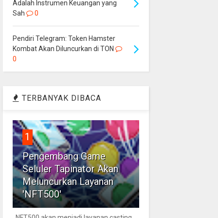
Adalah Instrumen Keuangan yang
Sah
0
Pendiri Telegram: Token Hamster
Kombat Akan Diluncurkan di TON
0
TERBANYAK DIBACA
1
Pengembang Game
Seluler Tapinator Akan
Meluncurkan Layanan
'NFT500'
NFT500 akan menjadi layanan casting