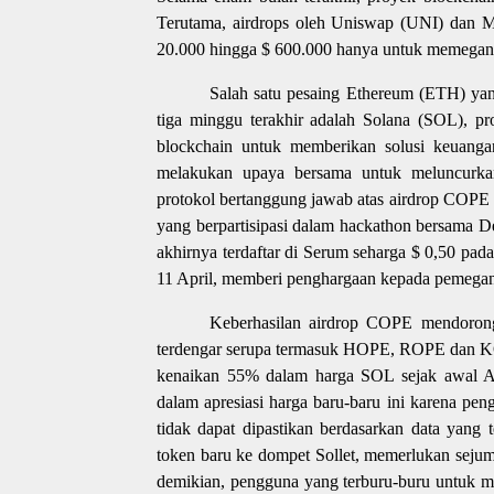
Terutama, airdrops oleh Uniswap (UNI) dan M
20.000 hingga $ 600.000 hanya untuk memegan
Salah satu pesaing Ethereum (ETH) yan
tiga minggu terakhir adalah Solana (SOL), p
blockchain untuk memberikan solusi keuangan 
melakukan upaya bersama untuk meluncurkan 
protokol bertanggung jawab atas airdrop COPE 
yang berpartisipasi dalam hackathon bersama 
akhirnya terdaftar di Serum seharga $ 0,50 pada
11 April, memberi penghargaan kepada pemegan
Keberhasilan airdrop COPE mendorong
terdengar serupa termasuk HOPE, ROPE dan KO
kenaikan 55% dalam harga SOL sejak awal Apr
dalam apresiasi harga baru-baru ini karena p
tidak dapat dipastikan berdasarkan data yang 
token baru ke dompet Sollet, memerlukan seju
demikian, pengguna yang terburu-buru untuk m