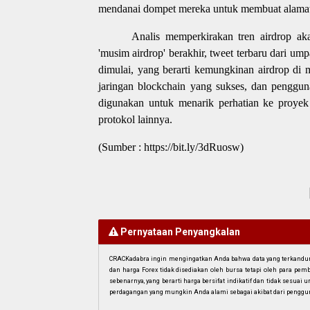
mendanai dompet mereka untuk membuat alamat 
Analis memperkirakan tren airdrop aka
'musim airdrop' berakhir, tweet terbaru dari u
dimulai, yang berarti kemungkinan airdrop di
jaringan blockchain yang sukses, dan penggun
digunakan untuk menarik perhatian ke proyek 
protokol lainnya.
(Sumber : https://bit.ly/3dRuosw)
Pernyataan Penyangkalan
CRACKadabra ingin mengingatkan Anda bahwa data yang terkandung 
dan harga Forex tidak disediakan oleh bursa tetapi oleh para pe
sebenarnya, yang berarti harga bersifat indikatif dan tidak sesua
perdagangan yang mungkin Anda alami sebagai akibat dari penggun