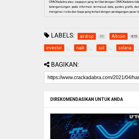
CRACKadabra atau siapapun yang terlibat dengan CRACKadabra tid
ketergantungan pada informasi termasuk data, quotes, grafik, da
mengenai risiko dan biaya yang terkait dengan perdagangan pasar k
LABELS:
airdrop
Altcoin
11
819
investor
naik
sol
solana
BAGIKAN:
DIREKOMENDASIKAN UNTUK ANDA