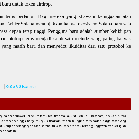
baru untuk token airdrop.
n terus berlanjut. Bagi mereka yang khawatir ketinggalan atau
mpan Twitter Solana menunjukkan bahwa ekosistem Solana baru saja
 masa depan tetap tinggi. Pengguna baru adalah sumber kehidupan
aan airdrop terus menjadi salah satu metode yang paling banyak
yang masih baru dan menyedot likuiditas dari satu protokol ke
dalam situs web ini belum tentu real-time atau akurat. Semua CFD (saham, indeks, futures)
mbuat pasar, sehingga harga mungkin tidak akurat dan mungkin berbeda dari harga pasar yang
i untuk tujuan perdagangan. Oleh karena itu, CRACKadabra tidak bertanggungjawab atas kerugian
aan data ini.