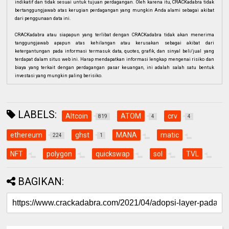
indikatif dan tidak sesuai untuk tujuan perdagangan. Oleh karena itu, CRACKadabra tidak
bertanggungjawab atas kerugian perdagangan yang mungkin Anda alami sebagai akibat
dari penggunaan data ini.
CRACKadabra atau siapapun yang terlibat dengan CRACKadabra tidak akan menerima
tanggungjawab apapun atas kehilangan atau kerusakan sebagai akibat dari
ketergantungan pada informasi termasuk data, quotes, grafik, dan sinyal beli/jual yang
terdapat dalam situs web ini. Harap mendapatkan informasi lengkap mengenai risiko dan
biaya yang terkait dengan perdagangan pasar keuangan, ini adalah salah satu bentuk
investasi yang mungkin paling berisiko.
LABELS:
Altcoin
ATOM
crv
819
4
4
ethereum
ghst
MANA
matic
224
1
NFT
polygon
quickswap
sol
TVL
BAGIKAN: