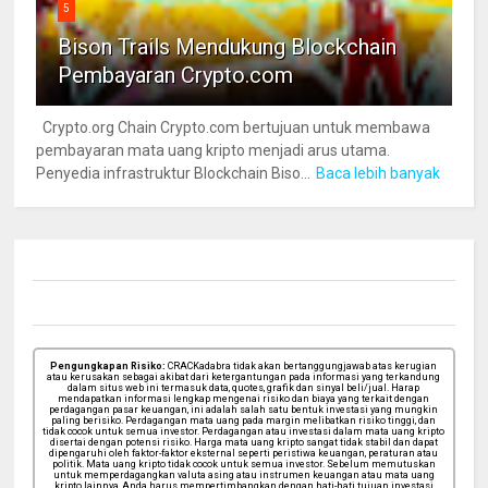
5
Bison Trails Mendukung Blockchain
Pembayaran Crypto.com
Crypto.org Chain Crypto.com bertujuan untuk membawa
pembayaran mata uang kripto menjadi arus utama.
Penyedia infrastruktur Blockchain Biso...
Baca lebih banyak
Pengungkapan Risiko:
CRACKadabra tidak akan bertanggungjawab atas kerugian
atau kerusakan sebagai akibat dari ketergantungan pada informasi yang terkandung
dalam situs web ini termasuk data, quotes, grafik dan sinyal beli/jual. Harap
mendapatkan informasi lengkap mengenai risiko dan biaya yang terkait dengan
perdagangan pasar keuangan, ini adalah salah satu bentuk investasi yang mungkin
paling berisiko. Perdagangan mata uang pada margin melibatkan risiko tinggi, dan
tidak cocok untuk semua investor. Perdagangan atau investasi dalam mata uang kripto
disertai dengan potensi risiko. Harga mata uang kripto sangat tidak stabil dan dapat
dipengaruhi oleh faktor-faktor eksternal seperti peristiwa keuangan, peraturan atau
politik. Mata uang kripto tidak cocok untuk semua investor. Sebelum memutuskan
untuk memperdagangkan valuta asing atau instrumen keuangan atau mata uang
kripto lainnya, Anda harus mempertimbangkan dengan hati-hati tujuan investasi