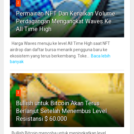
2
Permainan NFT Dan Kenaikan Volume
Perdagangan Mengangkat Waves Ke
All Time High
Harga Waves menuju ke level All Time High saat NFT
airdrop dan daftar bursa menarik pengguna baru ke
ekosistem yang terus berkembang. Toke...
Baca lebih
banyak
3
Bullish untuk Bitcoin Akan Terus
Berlanjut Setelah Menembus Level
Resistansi $ 60.000
Bullish Bitcoin mencoba untuk meningkatkan level