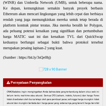
(WINR) dan Umbrella Network (UMB), untuk beberapa nama.
Ke depan, kemungkinan semakin banyak proyek berbasis
Ethereum akan mencari lingkungan yang lebih cepat dan berbiaya
rendah yang juga memungkinkan mereka untuk tetap berada di
platform kontrak pintar teratas. Jika mereka beralih ke Polygon,
ada peluang potensi kenaikan yang signifikan dan pertumbuhan
harga MATIC saat ini dan kenaikan TVL dari QuickSwap
keduanya berfungsi sebagai bukti bahwa protokol tersebut
merupakan pesaing lapisan-2 yang kuat.
(Sumber : https://bit.ly/3sQe0hj)
Pernyataan Penyangkalan
CRACKadabra ingin mengingatkan Anda bahwa data yang terkandung dalam situs web ini
belum tentu real-time atau akurat. Semua CFD (saham, indeks, futures) dan harga Forex
tidak disediakan oleh bursa tetapi oleh para pembuat pasar, sehingga harga mungkin tidak
akurat dan mungkin berbeda dari harga pasar yang sebenarnya, yang berarti harga bersifat