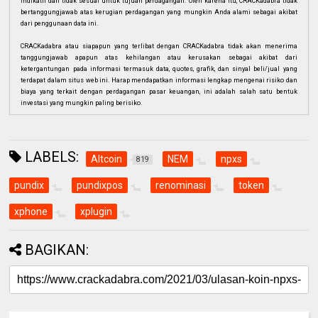
indikatif dan tidak sesuai untuk tujuan perdagangan. Oleh karena itu, CRACKadabra tidak
bertanggungjawab atas kerugian perdagangan yang mungkin Anda alami sebagai akibat
dari penggunaan data ini.
CRACKadabra atau siapapun yang terlibat dengan CRACKadabra tidak akan menerima
tanggungjawab apapun atas kehilangan atau kerusakan sebagai akibat dari
ketergantungan pada informasi termasuk data, quotes, grafik, dan sinyal beli/jual yang
terdapat dalam situs web ini. Harap mendapatkan informasi lengkap mengenai risiko dan
biaya yang terkait dengan perdagangan pasar keuangan, ini adalah salah satu bentuk
investasi yang mungkin paling berisiko.
LABELS:
Altcoin
NEM
npxs
819
pundix
pundixpos
renominasi
token
xphone
xplugin
BAGIKAN: