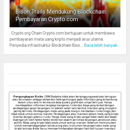
5
Bison Trails Mendukung Blockchain
Pembayaran Crypto.com
Crypto.org Chain Crypto.com bertujuan untuk membawa
pembayaran mata uang kripto menjadi arus utama.
Penyedia infrastruktur Blockchain Biso...
Baca lebih banyak
Pengungkapan Risiko:
CRACKadabra tidak akan bertanggungjawab atas kerugian
atau kerusakan sebagai akibat dari ketergantungan pada informasi yang terkandung
dalam situs web ini termasuk data, quotes, grafik dan sinyal beli/jual. Harap
mendapatkan informasi lengkap mengenai risiko dan biaya yang terkait dengan
perdagangan pasar keuangan, ini adalah salah satu bentuk investasi yang mungkin
paling berisiko. Perdagangan mata uang pada margin melibatkan risiko tinggi, dan
tidak cocok untuk semua investor. Perdagangan atau investasi dalam mata uang kripto
disertai dengan potensi risiko. Harga mata uang kripto sangat tidak stabil dan dapat
dipengaruhi oleh faktor-faktor eksternal seperti peristiwa keuangan, peraturan atau
politik. Mata uang kripto tidak cocok untuk semua investor. Sebelum memutuskan
untuk memperdagangkan valuta asing atau instrumen keuangan atau mata uang
kripto lainnya, Anda harus mempertimbangkan dengan hati-hati tujuan investasi