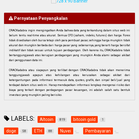
Pernyataan Penyangkalan
CRACKadabra ingin mengingatkan Anda bahwa data yang terkandung dalam situs web ini
belum tentu real-time atau akurat. Semua CFD (saham, indeks, futures) dan harga Forex
tidak disediakan oleh bursa tetapi oleh para pembuat pasar, sehingga harga mungkin tidak
akurat dan mungkin berbeda dari harga pasar yang sebenarnya, yang berarti harga bersifat
indikatif dan tidak sesuai untuk tujuan perdagangan. Oleh karena itu, CRACKadabra tidak
bertanggungjawab atas kerugian perdagangan yang mungkin Anda alami sebagai akibat
dari penggunaan data ini.
CRACKadabra atau siapapun yang terlibat dengan CRACKadabra tidak akan menerima
tanggungjawab apapun atas kehilangan atau kerusakan sebagai akibat dari
ketergantungan pada informasi termasuk data, quotes, grafik, dan sinyal beli/jual yang
terdapat dalam situs web ini. Harap mendapatkan informasi lengkap mengenai risiko dan
biaya yang terkait dengan perdagangan pasar keuangan, ini adalah salah satu bentuk
investasi yang mungkin paling berisiko.
LABELS:
Altcoin
bitcoin gold
819
1
doge
ETH
Nuvei
Pembayaran
58
88