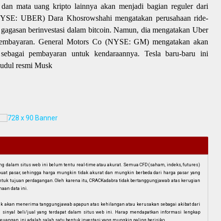
dan mata uang kripto lainnya akan menjadi bagian reguler dari
r (NYSE: UBER) Dara Khosrowshahi mengatakan perusahaan ride-
gagasan berinvestasi dalam bitcoin. Namun, dia mengatakan Uber
i pembayaran. General Motors Co (NYSE: GM) mengatakan akan
 sebagai pembayaran untuk kendaraannya. Tesla baru-baru ini
judul resmi Musk
dalam situs web ini belum tentu real-time atau akurat. Semua CFD (saham, indeks, futures)
mbuat pasar, sehingga harga mungkin tidak akurat dan mungkin berbeda dari harga pasar yang
i untuk tujuan perdagangan. Oleh karena itu, CRACKadabra tidak bertanggungjawab atas kerugian
aan data ini.
ak akan menerima tanggungjawab apapun atas kehilangan atau kerusakan sebagai akibat dari
n sinyal beli/jual yang terdapat dalam situs web ini. Harap mendapatkan informasi lengkap
euangan, ini adalah salah satu bentuk investasi yang mungkin paling berisiko.