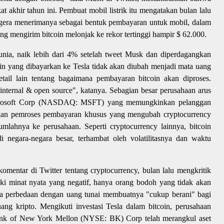
kat akhir tahun ini. Pembuat mobil listrik itu mengatakan bulan lalu
 segera menerimanya sebagai bentuk pembayaran untuk mobil, dalam
g mengirim bitcoin melonjak ke rekor tertinggi hampir $ 62.000.
 dunia, naik lebih dari 4% setelah tweet Musk dan diperdagangkan
in yang dibayarkan ke Tesla tidak akan diubah menjadi mata uang
detail lain tentang bagaimana pembayaran bitcoin akan diproses.
nternal & open source", katanya. Sebagian besar perusahaan arus
crosoft Corp (NASDAQ: MSFT) yang memungkinkan pelanggan
an pemroses pembayaran khusus yang mengubah cryptocurrency
umlahnya ke perusahaan. Seperti cryptocurrency lainnya, bitcoin
 negara-negara besar, terhambat oleh volatilitasnya dan waktu
omentar di Twitter tentang cryptocurrency, bulan lalu mengkritik
ki minat nyata yang negatif, hanya orang bodoh yang tidak akan
wa perbedaan dengan uang tunai membuatnya "cukup berani" bagi
 kripto. Mengikuti investasi Tesla dalam bitcoin, perusahaan
nk of New York Mellon (NYSE: BK) Corp telah merangkul aset