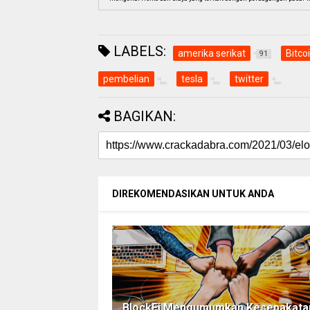
LABELS:
amerika serikat
Bitco
91
pembelian
tesla
twitter
BAGIKAN:
DIREKOMENDASIKAN UNTUK ANDA
BlockFi Mengumumkan Kesepakata