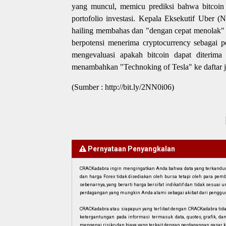
yang muncul, memicu prediksi bahwa bitcoin 
portofolio investasi. Kepala Eksekutif Ube
hailing membahas dan "dengan cepat menolak" 
berpotensi menerima cryptocurrency sebaga
mengevaluasi apakah bitcoin dapat diterima
menambahkan "Technoking of Tesla" ke daftar 
(Sumber : http://bit.ly/2NN0i06)
Pernyataan Penyangkalan
CRACKadabra ingin mengingatkan Anda bahwa data yang terkandung 
dan harga Forex tidak disediakan oleh bursa tetapi oleh para pe
sebenarnya, yang berarti harga bersifat indikatif dan tidak sesua
perdagangan yang mungkin Anda alami sebagai akibat dari penggun
CRACKadabra atau siapapun yang terlibat dengan CRACKadabra tid
ketergantungan pada informasi termasuk data, quotes, grafik, da
mengenai risiko dan biaya yang terkait dengan perdagangan pasar k