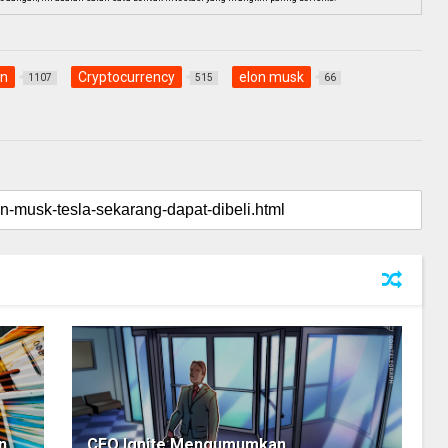
in
Cryptocurrency
elon musk
1107
515
66
n
CEO Ignite Mengumumkan