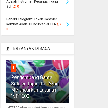
Adalah Instrumen Keuangan yang
Sah
0
Pendiri Telegram: Token Hamster
Kombat Akan Diluncurkan di TON
0
TERBANYAK DIBACA
1
Pengembang Game
Seluler Tapinator Akan
Meluncurkan Layanan
'NFT500'
NFT500 akan menjadi layanan casting