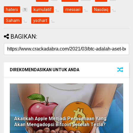
haters
kumulatif
messari
Nasdaq
1
Saham
yschart
BAGIKAN:
DIREKOMENDASIKAN UNTUK ANDA
Akankah Apple Menjadi Perusahaan Yang
Akan Mengadopsi Bitcoin Setelah Tesla?