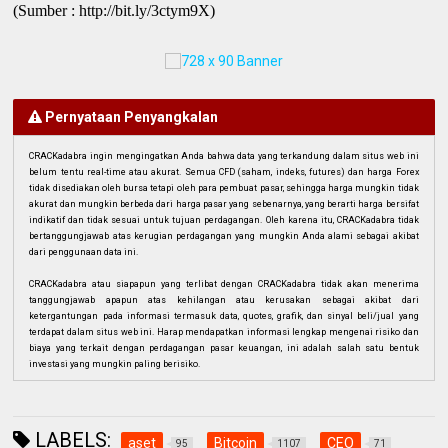
(Sumber : http://bit.ly/3ctym9X)
Pernyataan Penyangkalan
CRACKadabra ingin mengingatkan Anda bahwa data yang terkandung dalam situs web ini
belum tentu real-time atau akurat. Semua CFD (saham, indeks, futures) dan harga Forex
tidak disediakan oleh bursa tetapi oleh para pembuat pasar, sehingga harga mungkin tidak
akurat dan mungkin berbeda dari harga pasar yang sebenarnya, yang berarti harga bersifat
indikatif dan tidak sesuai untuk tujuan perdagangan. Oleh karena itu, CRACKadabra tidak
bertanggungjawab atas kerugian perdagangan yang mungkin Anda alami sebagai akibat
dari penggunaan data ini.
CRACKadabra atau siapapun yang terlibat dengan CRACKadabra tidak akan menerima
tanggungjawab apapun atas kehilangan atau kerusakan sebagai akibat dari
ketergantungan pada informasi termasuk data, quotes, grafik, dan sinyal beli/jual yang
terdapat dalam situs web ini. Harap mendapatkan informasi lengkap mengenai risiko dan
biaya yang terkait dengan perdagangan pasar keuangan, ini adalah salah satu bentuk
investasi yang mungkin paling berisiko.
LABELS:
aset
Bitcoin
CEO
95
1107
71