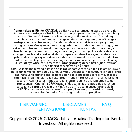
Pengungkapan Risiko:
CRACKadabra tidak akan bertanggungjawab atas kerugian
atau kerusakan sebagai akibat dari ketergantungan pada informasi yang terkandung
dalam situs web ini termasuk data, quotes, grafik dan sinyal beli/jual. Harap
mendapatkan informasi lengkap mengenai risiko dan biaya yang terkait dengan
perdagangan pasar keuangan, ini adalah salah satu bentuk investasi yang mungkin
paling berisiko. Perdagangan mata uang pada margin melibatkan risiko tinggi, dan
tidak cocok untuk semua investor. Perdagangan atau investasi dalam mata uang kripto
disertai dengan potensi risiko. Harga mata uang kripto sangat tidak stabil dan dapat
dipengaruhi oleh faktor-faktor eksternal seperti peristiwa keuangan, peraturan atau
politik. Mata uang kripto tidak cocok untuk semua investor. Sebelum memutuskan
untuk memperdagangkan valuta asing atau instrumen keuangan atau mata uang
kripto lainnya, Anda harus mempertimbangkan dengan hati-hati tujuan investasi
Anda, tingkat pengalaman, dan risiko.
CRACKadabra ingin mengingatkan Anda bahwa data yang terkandung dalam situs web
ini belum tentu real-time atau akurat. Semua CFD (saham, indeks, futures), harga Forex
dan mata uang kripto tidak disediakan oleh bursa tetapi oleh para pembuat pasar,
sehingga harga mungkin tidak akurat dan mungkin berbeda dari harga pasar yang
sebenarnya, yang berarti harga bersifat indikatif dan tidak sesuai untuk tujuan
perdagangan. Karena itu, CRACKadabra tidak bertanggungjawab atas kerugian
perdagangan apapun yang mungkin Anda alami akibat menggunakan data ini.
CRACKadabra dapat dikompensasi oleh pengiklan yang muncul di situs web,
berdasarkan interaksi Anda dengan iklan atau pengiklan.
RISK WARNING
DISCLAIMER
F.A.Q.
TENTANG KAMI
KONTAK
Copyright ©
2026
. CRACKadabra - Analisa Trading dan Berita
Investasi .
All rights reserved.