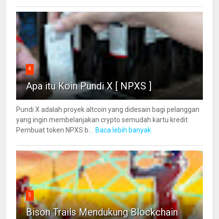
4
Apa itu Koin Pundi X [ NPXS ]
Pundi X adalah proyek altcoin yang didesain bagi pelanggan
yang ingin membelanjakan crypto semudah kartu kredit.
Pembuat token NPXS b...
Baca lebih banyak
5
Bison Trails Mendukung Blockchain