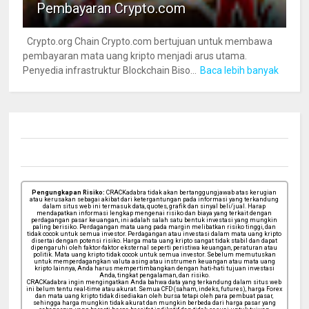
Pembayaran Crypto.com
Crypto.org Chain Crypto.com bertujuan untuk membawa
pembayaran mata uang kripto menjadi arus utama.
Penyedia infrastruktur Blockchain Biso...
Baca lebih banyak
Pengungkapan Risiko:
CRACKadabra tidak akan bertanggungjawab atas kerugian
atau kerusakan sebagai akibat dari ketergantungan pada informasi yang terkandung
dalam situs web ini termasuk data, quotes, grafik dan sinyal beli/jual. Harap
mendapatkan informasi lengkap mengenai risiko dan biaya yang terkait dengan
perdagangan pasar keuangan, ini adalah salah satu bentuk investasi yang mungkin
paling berisiko. Perdagangan mata uang pada margin melibatkan risiko tinggi, dan
tidak cocok untuk semua investor. Perdagangan atau investasi dalam mata uang kripto
disertai dengan potensi risiko. Harga mata uang kripto sangat tidak stabil dan dapat
dipengaruhi oleh faktor-faktor eksternal seperti peristiwa keuangan, peraturan atau
politik. Mata uang kripto tidak cocok untuk semua investor. Sebelum memutuskan
untuk memperdagangkan valuta asing atau instrumen keuangan atau mata uang
kripto lainnya, Anda harus mempertimbangkan dengan hati-hati tujuan investasi
Anda, tingkat pengalaman, dan risiko.
CRACKadabra ingin mengingatkan Anda bahwa data yang terkandung dalam situs web
ini belum tentu real-time atau akurat. Semua CFD (saham, indeks, futures), harga Forex
dan mata uang kripto tidak disediakan oleh bursa tetapi oleh para pembuat pasar,
sehingga harga mungkin tidak akurat dan mungkin berbeda dari harga pasar yang