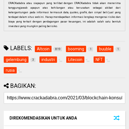
CRACKadabra atau siapapun yang terlibat dengan CRACKadabra tidak akan menerima
tanggungjawab apapun atas kehilangan atau kerusakan sebagai akibat dari
ketergantungan pada informasi termasuk data, quotes, grafik, dan sinyal beli/jual yang
terdapat dalam situs web ini. Harap mendapatkan informasi lengkap mengenai risiko dan
biaya yang terkait dengan perdagangan pasar keuangan, ini adalah salah satu bentuk
investasi yang mungkin paling berisiko.
LABELS:
Altcoin
booming
buuble
819
1
1
gelembung
industri
Litecoin
NFT
3
rusia
BAGIKAN:
DIREKOMENDASIKAN UNTUK ANDA