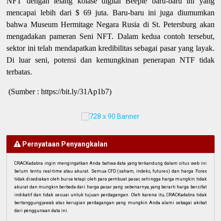
NFT dengan lelang kolase digital Beeple baru-baru ini yang
mencapai lebih dari $ 69 juta. Baru-baru ini juga diumumkan
bahwa Museum Hermitage Negara Rusia di St. Petersburg akan
mengadakan pameran Seni NFT. Dalam kedua contoh tersebut,
sektor ini telah mendapatkan kredibilitas sebagai pasar yang layak.
Di luar seni, potensi dan kemungkinan penerapan NTF tidak
terbatas.
(Sumber : https://bit.ly/31Ap1b7)
Pernyataan Penyangkalan
CRACKadabra ingin mengingatkan Anda bahwa data yang terkandung dalam situs web ini
belum tentu real-time atau akurat. Semua CFD (saham, indeks, futures) dan harga Forex
tidak disediakan oleh bursa tetapi oleh para pembuat pasar, sehingga harga mungkin tidak
akurat dan mungkin berbeda dari harga pasar yang sebenarnya, yang berarti harga bersifat
indikatif dan tidak sesuai untuk tujuan perdagangan. Oleh karena itu, CRACKadabra tidak
bertanggungjawab atas kerugian perdagangan yang mungkin Anda alami sebagai akibat
dari penggunaan data ini.